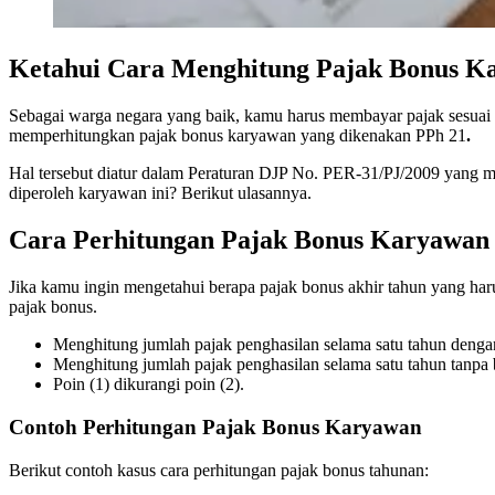
Ketahui Cara Menghitung Pajak Bonus K
Sebagai warga negara yang baik, kamu harus membayar pajak sesuai de
memperhitungkan pajak bonus karyawan yang dikenakan PPh 21
.
Hal tersebut diatur dalam Peraturan DJP No. PER-31/PJ/2009 yang 
diperoleh karyawan ini? Berikut ulasannya.
Cara Perhitungan Pajak Bonus Karyawan
Jika kamu ingin mengetahui berapa pajak bonus akhir tahun yang haru
pajak bonus.
Menghitung jumlah pajak penghasilan selama satu tahun denga
Menghitung jumlah pajak penghasilan selama satu tahun tanpa 
Poin (1) dikurangi poin (2).
Contoh Perhitungan Pajak Bonus Karyawan
Berikut contoh kasus cara perhitungan pajak bonus tahunan: