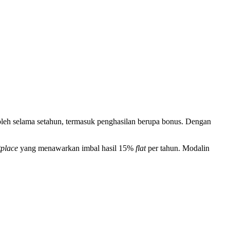
leh selama setahun, termasuk penghasilan berupa bonus. Dengan
tplace
yang menawarkan imbal hasil 15%
flat
per tahun. Modalin