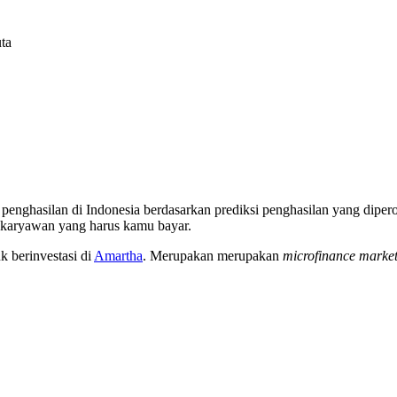
ta
ghasilan di Indonesia berdasarkan prediksi penghasilan yang dipero
 karyawan yang harus kamu bayar.
k berinvestasi di
Amartha
. Merupakan merupakan
microfinance marke