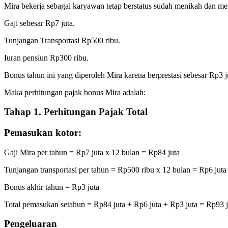
Mira bekerja sebagai karyawan tetap berstatus sudah menikah dan mem
Gaji sebesar Rp7 juta.
Tunjangan Transportasi Rp500 ribu.
Iuran pensiun Rp300 ribu.
Bonus tahun ini yang diperoleh Mira karena berprestasi sebesar Rp3 j
Maka perhitungan pajak bonus Mira adalah:
Tahap 1. Perhitungan Pajak Total
Pemasukan kotor:
Gaji Mira per tahun = Rp7 juta x 12 bulan = Rp84 juta
Tunjangan transportasi per tahun = Rp500 ribu x 12 bulan = Rp6 juta
Bonus akhir tahun = Rp3 juta
Total pemasukan setahun = Rp84 juta + Rp6 juta + Rp3 juta = Rp93 j
Pengeluaran