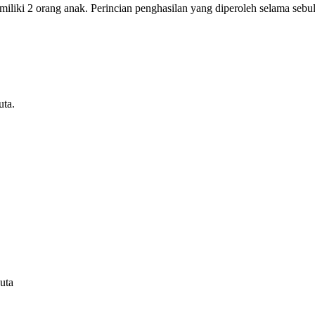
iliki 2 orang anak. Perincian penghasilan yang diperoleh selama sebul
uta.
uta