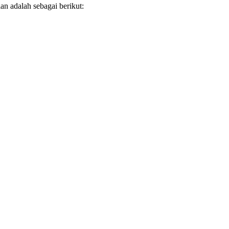
an adalah sebagai berikut: