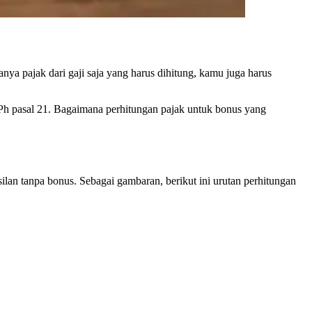
ya pajak dari gaji saja yang harus dihitung, kamu juga harus
h pasal 21. Bagaimana perhitungan pajak untuk bonus yang
lan tanpa bonus. Sebagai gambaran, berikut ini urutan perhitungan