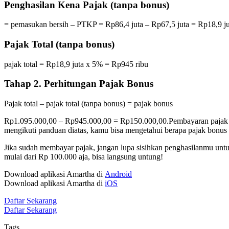
Penghasilan Kena Pajak (tanpa bonus)
= pemasukan bersih – PTKP = Rp86,4 juta – Rp67,5 juta = Rp18,9 ju
Pajak Total (tanpa bonus)
pajak total = Rp18,9 juta x 5% = Rp945 ribu
Tahap 2. Perhitungan Pajak Bonus
Pajak total – pajak total (tanpa bonus) = pajak bonus
Rp1.095.000,00 – Rp945.000,00 = Rp150.000,00.Pembayaran pajak pen
mengikuti panduan diatas, kamu bisa mengetahui berapa pajak bonus
Jika sudah membayar pajak, jangan lupa sisihkan penghasilanmu untu
mulai dari Rp 100.000 aja, bisa langsung untung!
Download aplikasi Amartha di
Android
Download aplikasi Amartha di
iOS
Daftar Sekarang
Daftar Sekarang
Tags