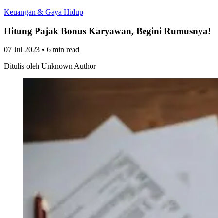
Keuangan & Gaya Hidup
Hitung Pajak Bonus Karyawan, Begini Rumusnya!
07 Jul 2023
•
6 min read
Ditulis oleh
Unknown Author