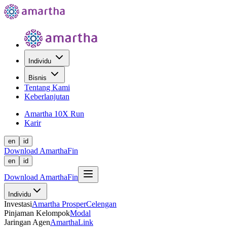
Individu
Bisnis
Tentang Kami
Keberlanjutan
Amartha 10X Run
Karir
en
id
Download AmarthaFin
en
id
Download AmarthaFin
Individu
Investasi
Amartha Prosper
Celengan
Pinjaman Kelompok
Modal
Jaringan Agen
AmarthaLink