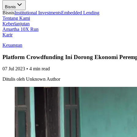
Bisnis
Bisnis
Institutional Investments
Embedded Lending
Tentang Kami
Keberlanjutan
Amartha 10X Run
Karir
Keuangan
Platform Crowdfunding Ini Dorong Ekonomi Perem
07 Jul 2023
•
4 min read
Ditulis oleh
Unknown Author