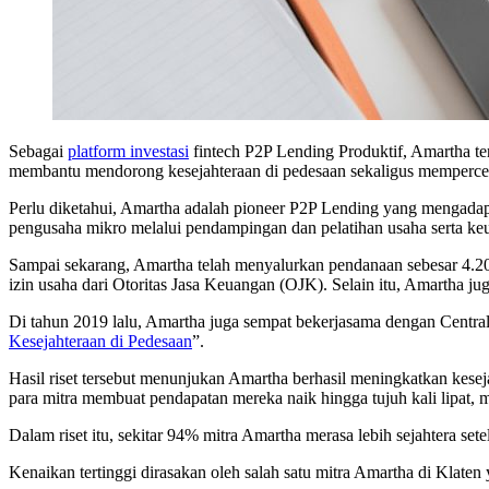
Sebagai
platform investasi
fintech P2P Lending Produktif, Amartha t
membantu mendorong kesejahteraan di pedesaan sekaligus mempercepa
Perlu diketahui, Amartha adalah pioneer P2P Lending yang mengadap
pengusaha mikro melalui pendampingan dan pelatihan usaha serta keu
Sampai sekarang, Amartha telah menyalurkan pendanaan sebesar 4.20 
izin usaha dari Otoritas Jasa Keuangan (OJK). Selain itu, Amartha ju
Di tahun 2019 lalu, Amartha juga sempat bekerjasama dengan Central
Kesejahteraan di Pedesaan
”.
Hasil riset tersebut menunjukan Amartha berhasil meningkatkan kes
para mitra membuat pendapatan mereka naik hingga tujuh kali lipa
Dalam riset itu, sekitar 94% mitra Amartha merasa lebih sejahtera se
Kenaikan tertinggi dirasakan oleh salah satu mitra Amartha di Klat