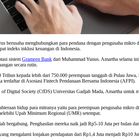
erus berusaha menghubungkan para pendana dengan pengusaha mikro di 
t indeks inklusi keuangan di Indonesia.
tasi sistem
Grameen Bank
dari Muhammad Yunus. Amartha selama ini 
angan secara rutin.
Triliun kepada lebih dari 750.000 perempuan tangguh di Pulau Jawa, 
ga terdaftar di Asosiasi Fintech Pendanaan Bersama Indonesia (AFPI).
 of Digital Society (CfDS) Universitas Gadjah Mada, Amartha untuk me
ejahteraan hidup para mitranya yaitu para perempuan pengusaha mikr
t, melebihi Upah Minimum Regional (UMR) setempat.
telah bergabung. Penghasilan mereka naik jadi Rp5-10 Juta per bulan da
en yang mengalami lonjakan pendapatan dari Rp1,4 Juta menjadi Rp10 J