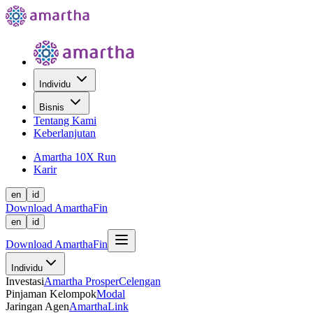
Individu
Bisnis
Tentang Kami
Keberlanjutan
Amartha 10X Run
Karir
en
id
Download AmarthaFin
en
id
Download AmarthaFin
Individu
Investasi
Amartha Prosper
Celengan
Pinjaman Kelompok
Modal
Jaringan Agen
AmarthaLink