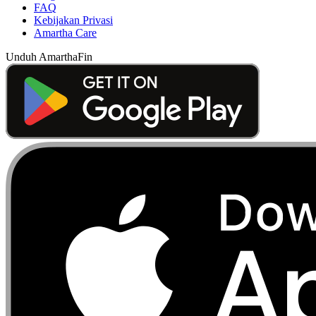
FAQ
Kebijakan Privasi
Amartha Care
Unduh AmarthaFin