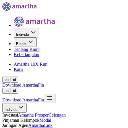
Individu
Bisnis
Tentang Kami
Keberlanjutan
Amartha 10X Run
Karir
en
id
Download AmarthaFin
en
id
Download AmarthaFin
Individu
Investasi
Amartha Prosper
Celengan
Pinjaman Kelompok
Modal
Jaringan Agen
AmarthaLink