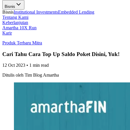
Bisnis
Bisnis
Institutional Investments
Embedded Lending
Tentang Kami
Keberlanjutan
Amartha 10X Run
Karir
Produk Terbaru Mitra
Cari Tahu Cara Top Up Saldo Poket Disini, Yuk!
12 Oct 2023
•
1 min read
Ditulis oleh
Tim Blog Amartha