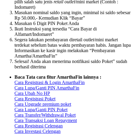
pilih salah satu jenis
retail outlet
/mini market (Contoh :
Indomaret)
Masukan nominal saldo yang ingin, minimal isi saldo sebesar
Rp 50.000,- Kemudian Klik “Bayar”
Masukan 6 Digit PIN Poket Anda
Ikuti Instruksi yang tersedia “Cara Bayar di
Alfamart/Indomaret”
Segera lakukan pembayaran diretail outlet/mini market
terdekat sebelum batas waktu pembayaran habis. Jangan lupa
Informasikan ke kasir ingin melakukan “Pembayaran
Amartha/AmarthaFin”
Selesai! Anda akan menerima notifikasi saldo Poket” sudah
berhasil diterima
Baca Tata cara fitur AmarthaFin lainnya :
Cara Registrasi & Login AmarthaFin
Cara Lupa/Ganti PIN AmarthaFin
Cara Ubah No HP
Cara Registrasi Poket
Cara Upgrade premium poket
Cara Lupa/Ganti PIN Poket
Cara Transfer/Withdrawal Poket
Cara Transaksi Loan Repayment
Cara Registrasi Celengan
Cara Investasi Celengan