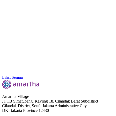
Amartha Dorong Ekosistem Inklusif, Literasi
hingga Konektivitas Sebagai Kunci Ekonomi Akar
Rumput
Lihat Semua
Amartha Village
Jl. TB Simatupang, Kavling 18, Cilandak Barat Subdistrict
Cilandak District, South Jakarta Administrative City
DKI Jakarta Province 12430