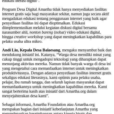
edukasi literasi digital”.
Program Desa Digital Amartha tidak hanya menyediakan fasilitas
internet gratis saja bagi masyarakat sekitar, namun juga secara aktif
mengadakan edukasi tentang penggunaan internet yang baik agar
penyediaan fasilitas ini dapat dioptimalkan. Edukasi
diimplementasikan melalui kegiatan diskusi digital bersama
narasumber ahli,
nonton bareng
(nobar) video edukasi digital,
hingga
creative workshop
yang dapat meningkatkan kapabilitas para
pelaku usaha ultra mikro.
Andi Liu, Kepala Desa Balaesang
, mengaku menyambut baik dan
mendukung inisiatif ini. Katanya, “Warga desa memiliki minat yang
cukup tinggi untuk mengadopsi teknologi yang diharapkan dapat
menunjang aktivitas mereka. Namun tidak banyak warga di desa ini
yang mengetahui cara memanfaatkan internet untuk meningkatkan
produktivitasnya. Dengan adanya penyediaan fasilitas internet gratis
sekaligus edukasi literasinya, kami optimis para pelaku usaha,
pelajar, ibu rumah tangga, dan seluruh lapisan masyarakat dapat
memanfaatkannya untuk meningkatkan kapabilitas mereka. Kami
sangat berterima kasih atas inisiatif dari Amartha.org dalam
menyejahterakan desa kami”.
Sebagai informasi, Amartha Foundation atau Amartha.org
merupakan bagian dari inisiatif keberlanjutan Amartha yang
mengedepankan keseimbangan antara kinerja bisnis dan