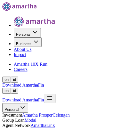
Personal
Business
About Us
Impact
Amartha 10X Run
Careers
en
id
Download AmarthaFin
en
id
Download AmarthaFin
Personal
Investment
Amartha Prosper
Celengan
Group Loan
Modal
Agent Network
AmarthaLink