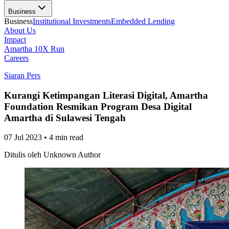
Business
Business
Institutional Investments
Embedded Lending
About Us
Impact
Amartha 10X Run
Careers
Siaran Pers
Kurangi Ketimpangan Literasi Digital, Amartha
Foundation Resmikan Program Desa Digital
Amartha di Sulawesi Tengah
07 Jul 2023
•
4 min read
Ditulis oleh
Unknown Author