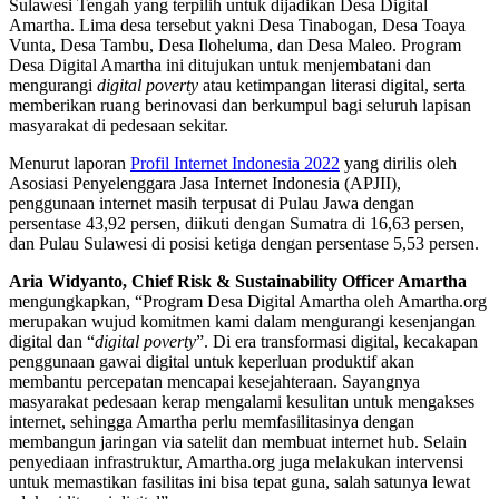
Sulawesi Tengah yang terpilih untuk dijadikan Desa Digital
Amartha. Lima desa tersebut yakni Desa Tinabogan, Desa Toaya
Vunta, Desa Tambu, Desa Iloheluma, dan Desa Maleo. Program
Desa Digital Amartha ini
ditujukan untuk menjembatani dan
mengurangi
digital poverty
atau ketimpangan literasi digital, serta
memberikan ruang berinovasi dan berkumpul bagi seluruh lapisan
masyarakat di pedesaan sekitar.
Menurut laporan
Profil Internet Indonesia 2022
yang dirilis oleh
Asosiasi Penyelenggara Jasa Internet Indonesia (APJII),
penggunaan internet masih terpusat di Pulau Jawa dengan
persentase 43,92 persen, diikuti dengan Sumatra di 16,63 persen,
dan Pulau Sulawesi di posisi ketiga dengan persentase 5,53 persen.
Aria Widyanto, Chief Risk & Sustainability Officer Amartha
mengungkapkan, “Program Desa Digital Amartha oleh Amartha.org
merupakan wujud komitmen kami dalam mengurangi kesenjangan
digital dan “
digital poverty
”. Di era transformasi digital, kecakapan
penggunaan gawai digital untuk keperluan produktif akan
membantu percepatan mencapai kesejahteraan. Sayangnya
masyarakat pedesaan kerap mengalami kesulitan untuk mengakses
internet, sehingga Amartha perlu memfasilitasinya dengan
membangun jaringan via satelit dan membuat internet hub. Selain
penyediaan infrastruktur, Amartha.org juga melakukan intervensi
untuk memastikan fasilitas ini bisa tepat guna, salah satunya lewat