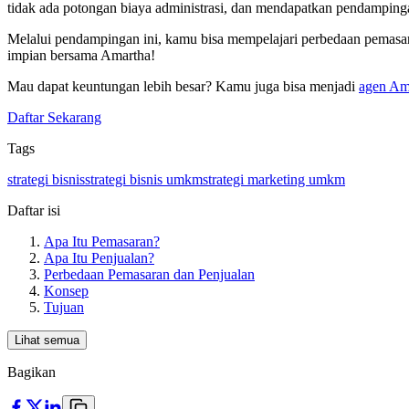
tidak ada potongan biaya administrasi, dan mendapatkan pendamp
Melalui pendampingan ini, kamu bisa mempelajari perbedaan pemasaran
impian bersama Amartha!
Mau dapat keuntungan lebih besar? Kamu juga bisa menjadi
agen Am
Daftar Sekarang
Tags
strategi bisnis
strategi bisnis umkm
strategi marketing umkm
Daftar isi
Apa Itu Pemasaran?
Apa Itu Penjualan?
Perbedaan Pemasaran dan Penjualan
Konsep
Tujuan
Lihat semua
Bagikan