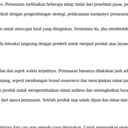
. Pemasaran melibatkan beberapa tahap mulai dari penelitian pasar, per
diikuti dengan pengembangan strategi, pelaksanaan kampanye pemasara
tan untuk mencapai hasil yang diinginkan. Sementara itu, jika membeda
da interaksi langsung dengan pembeli untuk menjual produk atau layan
an dari aspek waktu terjadinya. Pemasaran biasanya dilakukan jauh seb
panjang, seperti membangun
brand awareness
dan menciptakan minat pa
idup produk untuk mempertahankan minat audiens dan meningkatkan loyal
 dari upaya pemasaran. Setelah produk siap untuk dijual dan minat dari 
itinjau dari cara atau metode yang digunakan. Untuk menerapkan strat