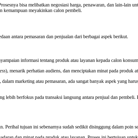
. Prosesnya bisa melibatkan negosiasi harga, penawaran, dan lain-lai
 dan kemampuan meyakinkan calon pembeli.
rbedaan antara pemasaran dan penjualan dari berbagai aspek berikut.
enyampaian informasi tentang produk atau layanan kepada calon konsum
ess
), menarik perhatian audiens, dan menciptakan minat pada produk a
alam marketing atau pemasaran, ada sangat banyak aspek yang harus dip
 yang lebih berfokus pada transaksi langsung antara penjual dan pembel
n. Perihal tujuan ini sebenarnya sudah sedikit disinggung dalam poin 
adaran dan minat pada produk atau layanan. Proses ini bertujuan unt