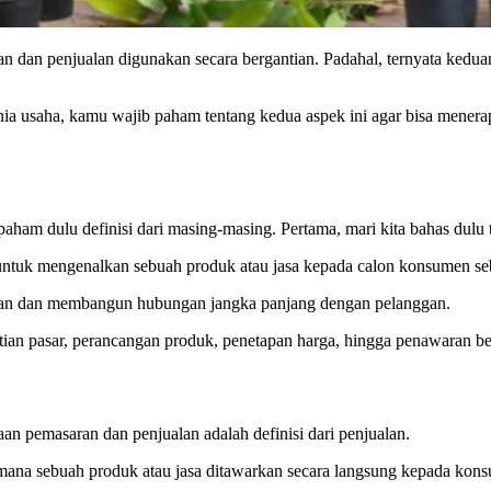
n dan penjualan digunakan secara bergantian. Padahal, ternyata kedua
nia usaha, kamu wajib paham tentang kedua aspek ini agar bisa menera
ham dulu definisi dari masing-masing. Pertama, mari kita bahas dulu 
untuk mengenalkan sebuah produk atau jasa kepada calon konsumen seb
taan dan membangun hubungan jangka panjang dengan pelanggan.
itian pasar, perancangan produk, penetapan harga, hingga penawaran ber
n pemasaran dan penjualan adalah definisi dari penjualan.
 mana sebuah produk atau jasa ditawarkan secara langsung kepada kon