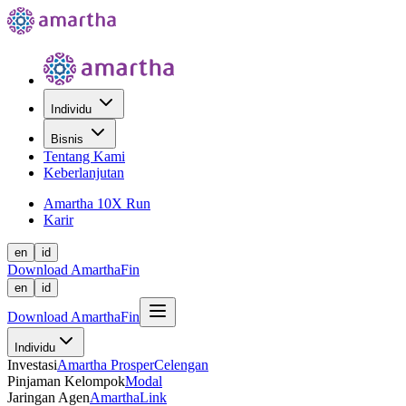
Individu
Bisnis
Tentang Kami
Keberlanjutan
Amartha 10X Run
Karir
en
id
Download AmarthaFin
en
id
Download AmarthaFin
Individu
Investasi
Amartha Prosper
Celengan
Pinjaman Kelompok
Modal
Jaringan Agen
AmarthaLink