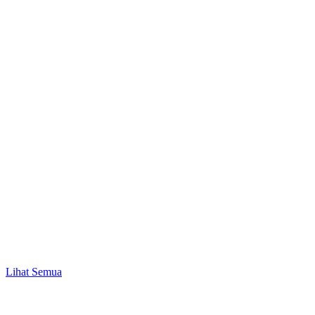
Bisnis & UMKM
Peluang Bisnis Modal 1 Juta hingga 50 Juta
Lihat Semua