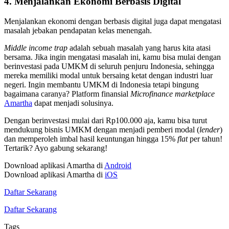
4. Menjalankan Ekonomi Berbasis Digital
Menjalankan ekonomi dengan berbasis digital juga dapat mengatasi
masalah
jebakan pendapatan kelas menengah.
Middle income trap
adalah
sebuah masalah yang harus kita atasi
bersama. Jika ingin mengatasi masalah ini, kamu bisa mulai dengan
berinvestasi pada UMKM di seluruh penjuru Indonesia, sehingga
mereka memiliki modal untuk bersaing ketat dengan industri luar
negeri. Ingin membantu UMKM di Indonesia tetapi bingung
bagaimana caranya? Platform finansial
Microfinance marketplace
Amartha
dapat menjadi solusinya.
Dengan berinvestasi mulai dari Rp100.000 aja, kamu bisa turut
mendukung bisnis UMKM dengan menjadi pemberi modal (
lender
)
dan memperoleh imbal hasil keuntungan hingga 15%
flat
per tahun!
Tertarik? Ayo gabung sekarang!
Download aplikasi Amartha di
Android
Download aplikasi Amartha di
iOS
Daftar Sekarang
Daftar Sekarang
Tags