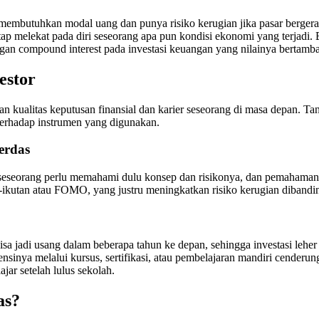
ti membutuhkan modal uang dan punya risiko kerugian jika pasar bergerak 
ap melekat pada diri seseorang apa pun kondisi ekonomi yang terjadi. B
an compound interest pada investasi keuangan yang nilainya bertamba
estor
kan kualitas keputusan finansial dan karier seseorang di masa depan. 
terhadap instrumen yang digunakan.
erdas
, seseorang perlu memahami dulu konsep dan risikonya, dan pemahaman i
kut-ikutan atau FOMO, yang justru meningkatkan risiko kerugian diban
 bisa jadi usang dalam beberapa tahun ke depan, sehingga investasi leh
ya melalui kursus, sertifikasi, atau pembelajaran mandiri cenderung m
jar setelah lulus sekolah.
as?