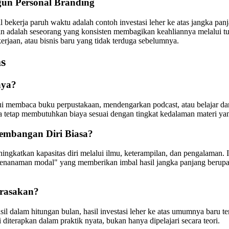
un Personal Branding
 bekerja paruh waktu adalah contoh investasi leher ke atas jangka pan
in adalah seseorang yang konsisten membagikan keahliannya melalui tul
jaan, atau bisnis baru yang tidak terduga sebelumnya.
as
aya?
elalui membaca buku perpustakaan, mendengarkan podcast, atau belajar d
anya tetap membutuhkan biaya sesuai dengan tingkat kedalaman materi yang
gembangan Diri Biasa?
gkatkan kapasitas diri melalui ilmu, keterampilan, dan pengalaman. I
penanaman modal" yang memberikan imbal hasil jangka panjang berupa 
irasakan?
 dalam hitungan bulan, hasil investasi leher ke atas umumnya baru terl
 diterapkan dalam praktik nyata, bukan hanya dipelajari secara teori.