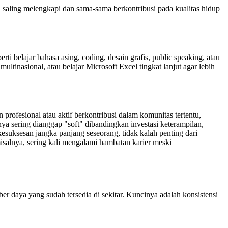
nya saling melengkapi dan sama-sama berkontribusi pada kualitas hidup
i belajar bahasa asing, coding, desain grafis, public speaking, atau
inasional, atau belajar Microsoft Excel tingkat lanjut agar lebih
rofesional atau aktif berkontribusi dalam komunitas tertentu,
nya sering dianggap "soft" dibandingkan investasi keterampilan,
kesuksesan jangka panjang seseorang, tidak kalah penting dari
misalnya, sering kali mengalami hambatan karier meski
r daya yang sudah tersedia di sekitar. Kuncinya adalah konsistensi