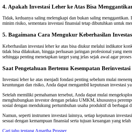
4. Apakah Investasi Leher ke Atas Bisa Menggantikan
Tidak, keduanya saling melengkapi dan bukan saling menggantikan. In
minim risiko, sementara investasi finansial tetap dibutuhkan untuk
5. Bagaimana Cara Mengukur Keberhasilan Investasi
Keberhasilan investasi leher ke atas bisa diukur melalui indikator ko
tidak bisa dilakukan, hingga perluasan jaringan profesional yang memb
sehingga penting menetapkan target yang jelas sejak awal agar proses b
Saat Pengetahuan Bertemu Kesempatan Berinvestasi
Investasi leher ke atas menjadi fondasi penting sebelum mulai menemp
keuntungan dan risiko, Anda dapat mengambil keputusan investasi ya
Setelah memiliki pemahaman tersebut, Anda dapat mulai mengeksplorasi
menghubungkan investor dengan pelaku UMKM, khususnya perempuan 
sosial dengan mendukung pertumbuhan usaha produktif di berbagai d
Namun, seperti instrumen investasi lainnya, setiap keputusan investas
sesuai dengan kemampuan finansial serta tujuan keuangan yang telah 
Cari tahu tentang Amartha Prosper