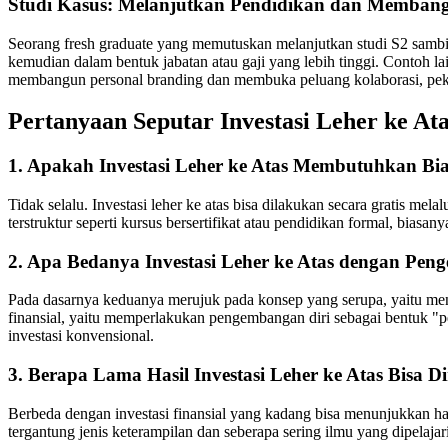
Studi Kasus: Melanjutkan Pendidikan dan Membang
Seorang fresh graduate yang memutuskan melanjutkan studi S2 sambil
kemudian dalam bentuk jabatan atau gaji yang lebih tinggi. Contoh la
membangun personal branding dan membuka peluang kolaborasi, peker
Pertanyaan Seputar Investasi Leher ke At
1. Apakah Investasi Leher ke Atas Membutuhkan Bi
Tidak selalu. Investasi leher ke atas bisa dilakukan secara gratis m
terstruktur seperti kursus bersertifikat atau pendidikan formal, bias
2. Apa Bedanya Investasi Leher ke Atas dengan Pen
Pada dasarnya keduanya merujuk pada konsep yang serupa, yaitu menin
finansial, yaitu memperlakukan pengembangan diri sebagai bentuk "
investasi konvensional.
3. Berapa Lama Hasil Investasi Leher ke Atas Bisa D
Berbeda dengan investasi finansial yang kadang bisa menunjukkan hasil
tergantung jenis keterampilan dan seberapa sering ilmu yang dipelajari