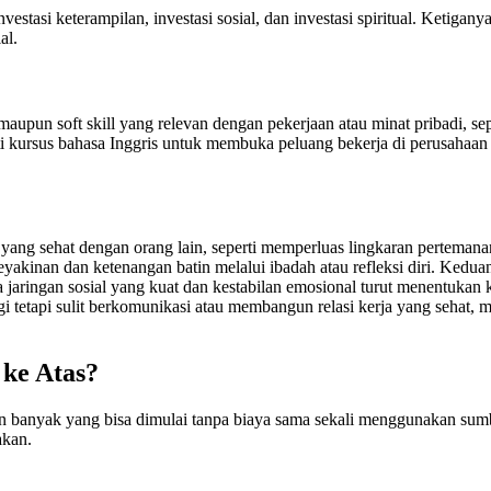
vestasi keterampilan, investasi sosial, dan investasi spiritual. Ketiga
al.
un soft skill yang relevan dengan pekerjaan atau minat pribadi, sepert
rsus bahasa Inggris untuk membuka peluang bekerja di perusahaan mult
ang sehat dengan orang lain, seperti memperluas lingkaran pertemanan p
yakinan dan ketenangan batin melalui ibadah atau refleksi diri. Kedua
 jaringan sosial yang kuat dan kestabilan emosional turut menentukan 
i tetapi sulit berkomunikasi atau membangun relasi kerja yang sehat, 
ke Atas?
n banyak yang bisa dimulai tanpa biaya sama sekali menggunakan sumbe
akan.