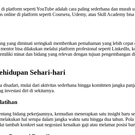
i platform seperti YouTube adalah cara paling sederhana dan murah u
sus online di platform seperti Coursera, Udemy, atau Skill Academy bisa
dang yang diminati seringkali memberikan pemahaman yang lebih cepat 
ntor bisa dilakukan melalui platform profesional seperti LinkedIn, kom
emiliki minat dan bidang yang relevan dengan tujuan pengembangan diri,
Kehidupan Sehari-hari
pa disadari, mulai dari aktivitas sederhana hingga komitmen jangka pa
investasi diri di sekitarnya.
latihan
tentang bidang pekerjaannya, kemudian menerapkan satu insight baru s
 melakukan hal serupa dalam jangka waktu satu hingga dua tahun. Pola
nilai tambah konkret saat negosiasi kenaikan gaji atau melamar posisi bar