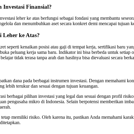
 Investasi Finansial?
vestasi leher ke atas berfungsi sebagai fondasi yang membantu seseora
 mengelola dan menumbuhkan aset secara konkret demi mencapai tujuan 
 Leher ke Atas?
nkret seperti kenaikan posisi atau gaji di tempat kerja, sertifikasi b
uka peluang kerja sama baru. Indikator ini bisa berbeda untuk setiap or
elajar tidak terasa tanpa arah dan hasilnya bisa dievaluasi secara berka
atkan dana pada berbagai instrumen investasi. Dengan memahami konsep s
ng lebih terukur dan sesuai dengan tujuan keuangan.
 berbagai pilihan investasi yang legal dan sesuai dengan profil risik
pengusaha mikro di Indonesia. Selain berpotensi memberikan imbal
aerah.
i tetap memiliki risiko. Oleh karena itu, pastikan Anda memahami karakt
ditetapkan.