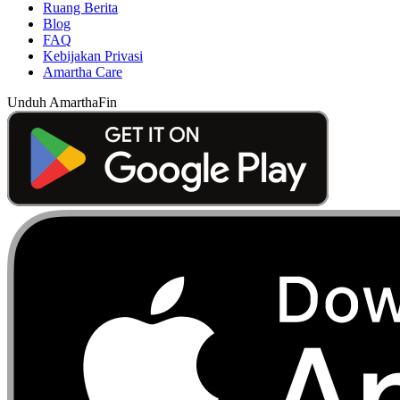
Ruang Berita
Blog
FAQ
Kebijakan Privasi
Amartha Care
Unduh AmarthaFin