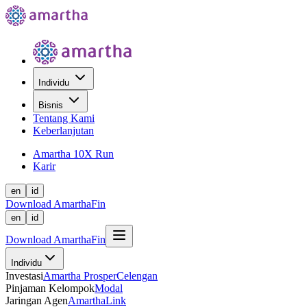
Individu
Bisnis
Tentang Kami
Keberlanjutan
Amartha 10X Run
Karir
en
id
Download AmarthaFin
en
id
Download AmarthaFin
Individu
Investasi
Amartha Prosper
Celengan
Pinjaman Kelompok
Modal
Jaringan Agen
AmarthaLink