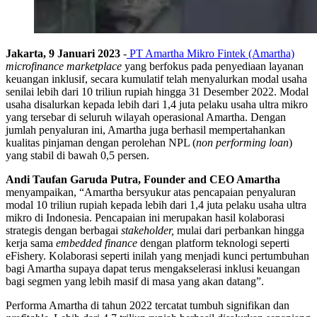
Jakarta, 9 Januari 2023
-
PT Amartha Mikro Fintek (Amartha)
microfinance marketplace
yang berfokus pada penyediaan layanan
keuangan inklusif, secara kumulatif telah menyalurkan modal usaha
senilai lebih dari 10 triliun rupiah hingga 31 Desember 2022. Modal
usaha disalurkan kepada lebih dari 1,4 juta pelaku usaha ultra mikro
yang tersebar di seluruh wilayah operasional Amartha. Dengan
jumlah penyaluran ini, Amartha juga berhasil mempertahankan
kualitas pinjaman dengan perolehan NPL (
non performing loan
)
yang stabil di bawah 0,5 persen.
Andi Taufan Garuda Putra, Founder and CEO Amartha
menyampaikan, “Amartha bersyukur atas pencapaian penyaluran
modal 10 triliun rupiah kepada lebih dari 1,4 juta pelaku usaha ultra
mikro di Indonesia. Pencapaian ini merupakan hasil kolaborasi
strategis dengan berbagai
stakeholder,
mulai dari perbankan hingga
kerja sama
embedded finance
dengan platform teknologi seperti
eFishery. Kolaborasi seperti inilah yang menjadi kunci pertumbuhan
bagi Amartha supaya dapat terus mengakselerasi inklusi keuangan
bagi segmen yang lebih masif di masa yang akan datang”.
Performa Amartha di tahun 2022 tercatat tumbuh signifikan dan