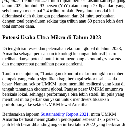
profitable
. Lebih dari 4,7 triliun rupiah berhasil disalurkan sepanjang
tahun 2022, tumbuh 93 persen (YoY) atau hampir 2x lipat dari yang
sebelumnya mencapai 2,4 triliun rupiah. Penyaluran modal ini
didominasi oleh dukungan pendanaan dari 24 mitra perbankan
dengan total penyaluran sekitar tiga triliun atau 60 persen lebih dari
total sumber dana.
Potensi Usaha Ultra Mikro di Tahun 2023
Di tengah isu resesi dan pelemahan ekonomi global di tahun 2023,
Amartha sebagai perusahaan teknologi keuangan inklusif justru
melihat adanya potensi untuk turut menopang ekonomi
grassroots
dan mempercepat pemulihan pasca pandemi.
Taufan melanjutkan, “Tantangan ekonomi makro mungkin memberi
dampak yang cukup signifikan bagi berbagai sektor usaha skala
besar. Namun, sektor UMKM justru memiliki resiliensi yang kuat di
tengah tantangan ekonomi global. Pangsa pasar UMKM umumnya
berskala lokal, sehingga performanya bisa lebih stabil. Ini pula yang
membuat mitra perbankan yakin untuk mendiversifikasikan
portofolionya ke sektor UMKM lewat Amartha”.
Berdasarkan laporan
Sustainability Report 2021
, mitra UMKM
Amartha berhasil meningkatkan pendapatan sebesar 37,5 persen,
jauh lebih besar dibanding angka inflasi tahun 2022 yang berkisar di