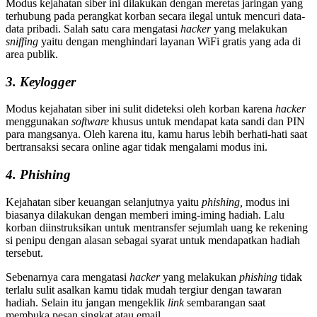
Modus kejahatan siber ini dilakukan dengan meretas jaringan yang
terhubung pada perangkat korban secara ilegal untuk mencuri data-
data pribadi. Salah satu cara mengatasi
hacker
yang melakukan
sniffing
yaitu dengan menghindari layanan WiFi gratis yang ada di
area publik.
3. Keylogger
Modus kejahatan siber ini sulit dideteksi oleh korban karena
hacker
menggunakan
software
khusus untuk mendapat kata sandi dan PIN
para mangsanya. Oleh karena itu, kamu harus lebih berhati-hati saat
bertransaksi secara online agar tidak mengalami modus ini.
4. Phishing
Kejahatan siber keuangan selanjutnya yaitu
phishing,
modus ini
biasanya dilakukan dengan memberi iming-iming hadiah. Lalu
korban diinstruksikan untuk mentransfer sejumlah uang ke rekening
si penipu dengan alasan sebagai syarat untuk mendapatkan hadiah
tersebut.
Sebenarnya cara mengatasi
hacker
yang melakukan
phishing
tidak
terlalu sulit asalkan kamu tidak mudah tergiur dengan tawaran
hadiah. Selain itu jangan mengeklik
link
sembarangan saat
membuka pesan singkat atau email.