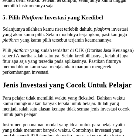
sedikit demi sedikit. Setelah terkumpul, selanjutnya kamu tinggal
memilih instrumennya saja.
5. Pilih
Platform
Investasi yang Kredibel
Selanjutnya silahkan kamu riset terlebih dahulu
platform
investasi
yang akan kamu pilih. Selain modalnya terjangkau, pastikan juga
platform
yang kamu pilih tersebut terjamin keamanannya.
Pilih
platform
yang sudah terdaftar di OJK (Otoritas Jasa Keuangan)
seperti Amartha salah satunya. Selain kredibilitasnya, ketahui juga
fitur apa saja yang tersedia pada aplikasinya. Pastikan fiturnya
memudahkan kamu saat menjalankan maupun mengecek
perkembangan investasi.
Jenis Investasi yang Cocok Untuk Pelajar
Para pelajar tidak memiliki waktu yang fleksibel. Bahkan waktu
kamu mungkin akan banyak tersita untuk belajar. Itulah yang
menjadi salah satu alasan kenapa tidak semua jenis investasi cocok
untuk para pelajar.
Instrumen penanaman modal yang ideal untuk para pelajar yaitu
yang tidak menuntut banyak waktu. Contohnya investasi yang
mudah seperti P2P
lending
, deposito, investasi emas atau logam