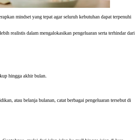
apkan mindset yang tepat agar seluruh kebutuhan dapat terpenuhi
ih realistis dalam mengalokasikan pengeluaran serta terhindar dari
kup hingga akhir bulan.
an, atau belanja bulanan, catat berbagai pengeluaran tersebut di