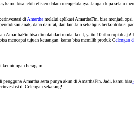
ta
,
kamu bisa lebih efisien dalam mengelolanya. Jangan lupa selalu m
erinvestasi di
Amartha
melalui aplikasi AmarthaFin, bisa menjadi opsi 
pendidikan anak, dana darurat, dan lain-lain sekaligus berkontribus
an AmarthaFin bisa dimulai dari modal kecil, yaitu 10 ribu rupiah aja
r bisa mencapai tujuan keuangan, kamu bisa memilih produk C
elengan d
at keuntungan beragam
.
i pengguna Amartha serta punya akun di AmarthaFin. Jadi, kamu bisa
rinvestasi di Celengan sekarang!