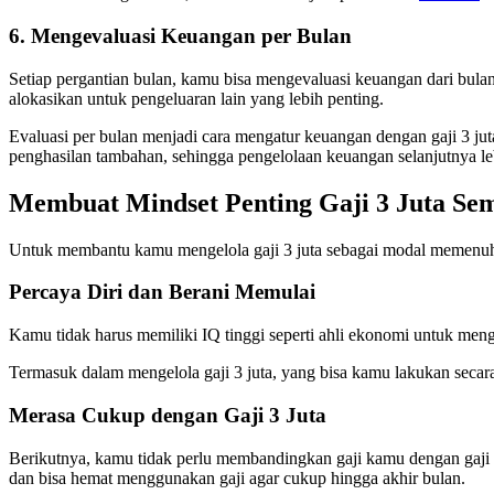
6. Mengevaluasi Keuangan per Bulan
Setiap pergantian bulan, kamu bisa mengevaluasi keuangan dari bul
alokasikan untuk pengeluaran lain yang lebih penting.
Evaluasi per bulan menjadi cara mengatur keuangan dengan gaji 3 j
penghasilan tambahan, sehingga pengelolaan keuangan selanjutnya leb
Membuat Mindset Penting Gaji 3 Juta Se
Untuk membantu kamu mengelola gaji 3 juta sebagai modal memenuhi ke
Percaya Diri dan Berani Memulai
Kamu tidak harus memiliki IQ tinggi seperti ahli ekonomi untuk me
Termasuk dalam mengelola gaji 3 juta, yang bisa kamu lakukan secar
Merasa Cukup dengan Gaji 3 Juta
Berikutnya, kamu tidak perlu membandingkan gaji kamu dengan gaji 
dan bisa hemat menggunakan gaji agar cukup hingga akhir bulan.