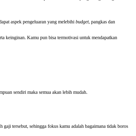
rdapat aspek pengeluaran yang melebihi
budget
, pangkas dan
rta keinginan. Kamu pun bisa termotivasi untuk mendapatkan
mampuan sendiri maka semua akan lebih mudah.
 gaji tersebut, sehingga fokus kamu adalah bagaimana tidak boros