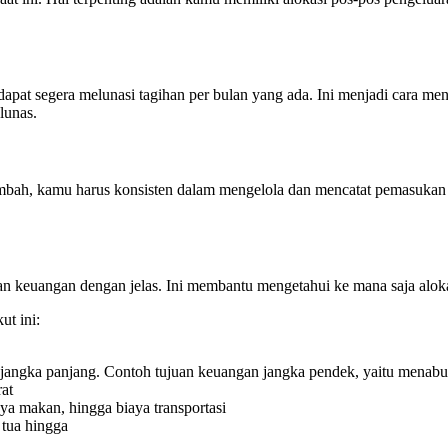
apat segera melunasi tagihan per bulan yang ada. Ini menjadi cara men
lunas.
mbah, kamu harus konsisten dalam mengelola dan mencatat pemasukan 
uan keuangan dengan jelas. Ini membantu mengetahui ke mana saja alokasi
t ini:
angka panjang. Contoh tujuan keuangan jangka pendek, yaitu menabun
at
iaya makan, hingga biaya transportasi
 tua hingga