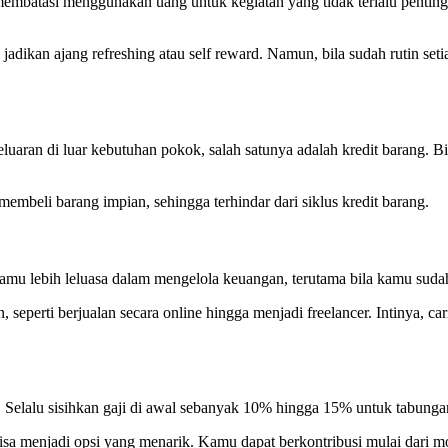
mbatasi menggunakan uang untuk kegiatan yang tidak terlalu penting. C
mu jadikan ajang refreshing atau self reward. Namun, bila sudah rutin s
uaran di luar kebutuhan pokok, salah satunya adalah kredit barang. Bi
mbeli barang impian, sehingga terhindar dari siklus kredit barang.
kamu lebih leluasa dalam mengelola keuangan, terutama bila kamu su
seperti berjualan secara online hingga menjadi freelancer. Intinya, 
. Selalu sisihkan gaji di awal sebanyak 10% hingga 15% untuk tabungan
isa menjadi opsi yang menarik. Kamu dapat berkontribusi mulai dari 