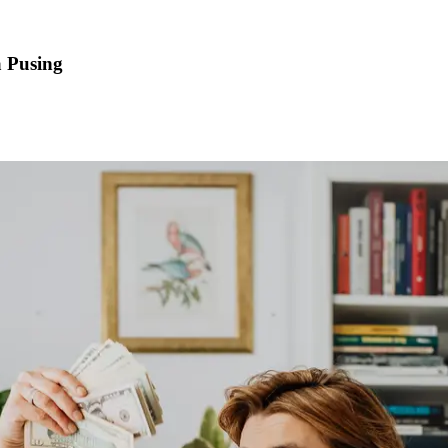
 Pusing