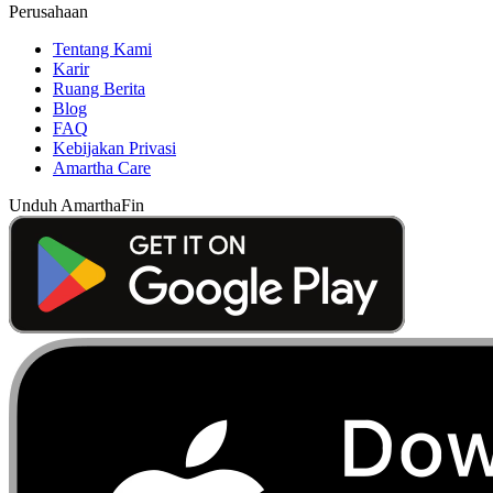
Perusahaan
Tentang Kami
Karir
Ruang Berita
Blog
FAQ
Kebijakan Privasi
Amartha Care
Unduh AmarthaFin