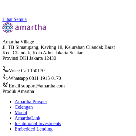
Kenali 11 Jenis Contoh Bukti Transaksi yang Sering
Dipakai di Dunia Bisnis
Lihat Semua
Amartha Village
Jl. TB Simatupang, Kavling 18, Kelurahan Cilandak Barat
Kec. Cilandak, Kota Adm. Jakarta Selatan
Provinsi DKI Jakarta 12430
Voice Call 150170
Whatsapp 0811-1915-0170
Email
support@amartha.com
Produk Amartha
Amartha Prosper
Celengan
Modal
AmarthaLink
Institutional Investments
Embedded Lending