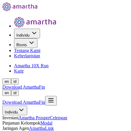
Individu
Bisnis
Tentang Kami
Keberlanjutan
Amartha 10X Run
Karir
en
id
Download AmarthaFin
en
id
Download AmarthaFin
Individu
Investasi
Amartha Prosper
Celengan
Pinjaman Kelompok
Modal
Jaringan Agen
AmarthaLink