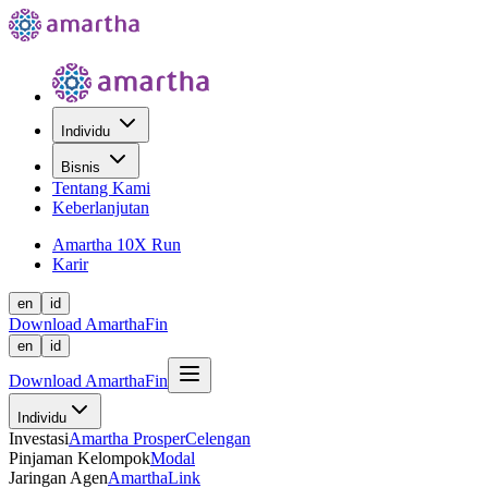
Individu
Bisnis
Tentang Kami
Keberlanjutan
Amartha 10X Run
Karir
en
id
Download AmarthaFin
en
id
Download AmarthaFin
Individu
Investasi
Amartha Prosper
Celengan
Pinjaman Kelompok
Modal
Jaringan Agen
AmarthaLink