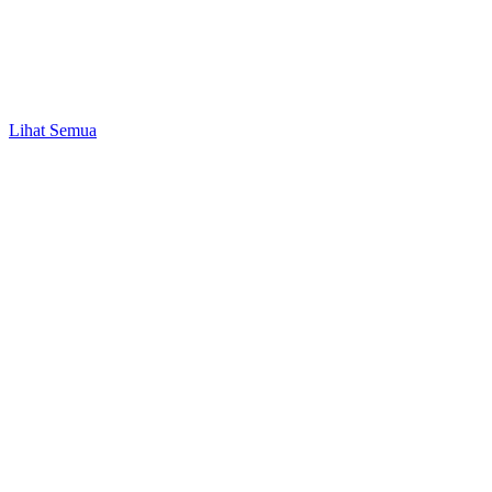
Bisnis & UMKM
Peluang Bisnis Modal 1 Juta hingga 50 Juta
Lihat Semua