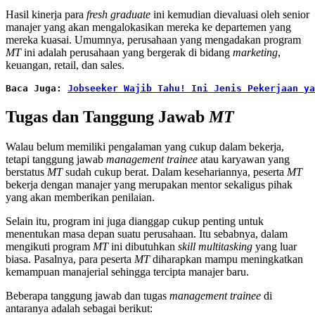
Hasil kinerja para
fresh graduate
ini kemudian dievaluasi oleh senior
manajer yang akan mengalokasikan mereka ke departemen yang
mereka kuasai. Umumnya, perusahaan yang mengadakan program
MT
ini adalah perusahaan yang bergerak di bidang
marketing
,
keuangan, retail, dan sales.
Baca Juga:
Jobseeker Wajib Tahu! Ini Jenis Pekerjaan ya
Tugas dan Tanggung Jawab
MT
Walau belum memiliki pengalaman yang cukup dalam bekerja,
tetapi tanggung jawab
management trainee
atau karyawan yang
berstatus
MT
sudah cukup berat. Dalam kesehariannya, peserta
MT
bekerja dengan manajer yang merupakan mentor sekaligus pihak
yang akan memberikan penilaian.
Selain itu, program ini juga dianggap cukup penting untuk
menentukan masa depan suatu perusahaan. Itu sebabnya, dalam
mengikuti program
MT
ini dibutuhkan
skill multitasking
yang luar
biasa. Pasalnya, para peserta
MT
diharapkan mampu meningkatkan
kemampuan manajerial sehingga tercipta manajer baru.
Beberapa tanggung jawab dan tugas
management trainee
di
antaranya adalah sebagai berikut: