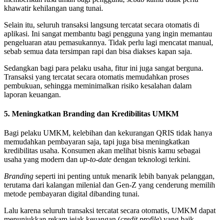
khawatir kehilangan uang tunai.
Selain itu, seluruh transaksi langsung tercatat secara otomatis di
aplikasi. Ini sangat membantu bagi pengguna yang ingin memantau
pengeluaran atau pemasukannya. Tidak perlu lagi mencatat manual,
sebab semua data tersimpan rapi dan bisa diakses kapan saja.
Sedangkan bagi para pelaku usaha, fitur ini juga sangat berguna.
Transaksi yang tercatat secara otomatis memudahkan proses
pembukuan, sehingga meminimalkan risiko kesalahan dalam
laporan keuangan.
5. Meningkatkan Branding dan Kredibilitas UMKM
Bagi pelaku UMKM, kelebihan dan kekurangan QRIS tidak hanya
memudahkan pembayaran saja, tapi juga bisa meningkatkan
kredibilitas usaha. Konsumen akan melihat bisnis kamu sebagai
usaha yang modern dan
up-to-date
dengan teknologi terkini.
Branding
seperti ini penting untuk menarik lebih banyak pelanggan,
terutama dari kalangan milenial dan Gen-Z yang cenderung memilih
metode pembayaran digital dibanding tunai.
Lalu karena seluruh transaksi tercatat secara otomatis, UMKM dapat
menunjukkan rekam jejak keuangan (
credit profile
) yang baik