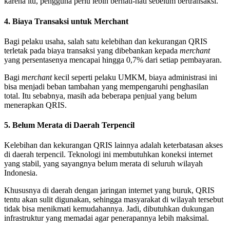
karena itu, pengguna perlu lebih berhati-hati sebelum bertransaksi.
4. Biaya Transaksi untuk Merchant
Bagi pelaku usaha, salah satu kelebihan dan kekurangan QRIS
terletak pada biaya transaksi yang dibebankan kepada
merchant
yang persentasenya mencapai hingga 0,7% dari setiap pembayaran.
Bagi
merchant
kecil seperti pelaku UMKM, biaya administrasi ini
bisa menjadi beban tambahan yang mempengaruhi penghasilan
total. Itu sebabnya, masih ada beberapa penjual yang belum
menerapkan QRIS.
5. Belum Merata di Daerah Terpencil
Kelebihan dan kekurangan QRIS lainnya adalah keterbatasan akses
di daerah terpencil. Teknologi ini membutuhkan koneksi internet
yang stabil, yang sayangnya belum merata di seluruh wilayah
Indonesia.
Khususnya di daerah dengan jaringan internet yang buruk, QRIS
tentu akan sulit digunakan, sehingga masyarakat di wilayah tersebut
tidak bisa menikmati kemudahannya. Jadi, dibutuhkan dukungan
infrastruktur yang memadai agar penerapannya lebih maksimal.