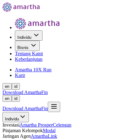
Individu
Bisnis
Tentang Kami
Keberlanjutan
Amartha 10X Run
Karir
en
id
Download AmarthaFin
en
id
Download AmarthaFin
Individu
Investasi
Amartha Prosper
Celengan
Pinjaman Kelompok
Modal
Jaringan Agen
AmarthaLink