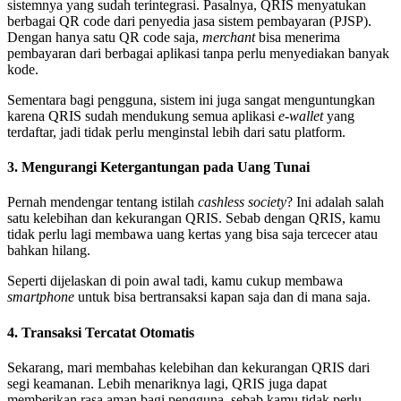
sistemnya yang sudah terintegrasi. Pasalnya, QRIS menyatukan
berbagai QR code dari penyedia jasa sistem pembayaran (PJSP).
Dengan hanya satu QR code saja,
merchant
bisa menerima
pembayaran dari berbagai aplikasi tanpa perlu menyediakan banyak
kode.
Sementara bagi pengguna, sistem ini juga sangat menguntungkan
karena QRIS sudah mendukung semua aplikasi
e-wallet
yang
terdaftar, jadi tidak perlu menginstal lebih dari satu platform.
3. Mengurangi Ketergantungan pada Uang Tunai
Pernah mendengar tentang istilah
cashless society
? Ini adalah salah
satu kelebihan dan kekurangan QRIS. Sebab dengan QRIS, kamu
tidak perlu lagi membawa uang kertas yang bisa saja tercecer atau
bahkan hilang.
Seperti dijelaskan di poin awal tadi, kamu cukup membawa
smartphone
untuk bisa bertransaksi kapan saja dan di mana saja.
4. Transaksi Tercatat Otomatis
Sekarang, mari membahas kelebihan dan kekurangan QRIS dari
segi keamanan. Lebih menariknya lagi, QRIS juga dapat
memberikan rasa aman bagi pengguna, sebab kamu tidak perlu