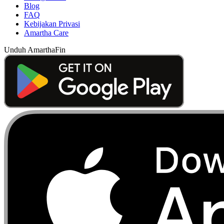
Blog
FAQ
Kebijakan Privasi
Amartha Care
Unduh AmarthaFin