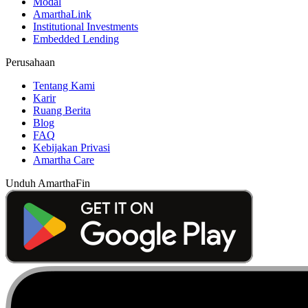
Modal
AmarthaLink
Institutional Investments
Embedded Lending
Perusahaan
Tentang Kami
Karir
Ruang Berita
Blog
FAQ
Kebijakan Privasi
Amartha Care
Unduh AmarthaFin