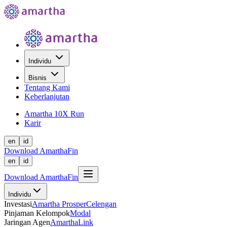
Individu
Bisnis
Tentang Kami
Keberlanjutan
Amartha 10X Run
Karir
en
id
Download AmarthaFin
en
id
Download AmarthaFin
Individu
Investasi
Amartha Prosper
Celengan
Pinjaman Kelompok
Modal
Jaringan Agen
AmarthaLink