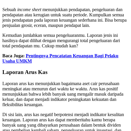
Sebuah
income sheet
menunjukkan pendapatan, pengeluaran dan
pendapatan atau kerugian untuk suatu periode. Kumpulkan semua
jenis pendapatan pada laporan keuangan sederhana ini. Bisa berupa
penjualan grosir, eceran, maupun pendapat lain.
Kemudian jumlahkan semua pengeluaranmu. Laporan jenis ini
hasilnya dapat dilihat dengan mengurangi total pengeluaran dari
total pendapatan mu. Cukup mudah kan?
Baca Juga:
Pentingnya Pencatatan Keuangan Bagi Pelaku
Usaha UMKM
Laporan Arus Kas
Laporan arus
kas menunjukkan bagaimana aset cair perusahaan
meningkat atau menurun dari waktu ke waktu. Arus kas positif
menunjukkan bahwa lebih banyak uang mengalir masuk daripada
keluar, dan dapat menjadi indikator peningkatan kekuatan dan
fleksibilitas keuangan.
Di sisi lain, arus kas negatif berpotensi menjadi indikator kesulitan
keuangan. Laporan arus kas dapat memberitahu kamu berapa
banyak uang yang dibayarkan perusahaan dalam bentuk dividen
atau pembelian kembali saham, pengeluaran untuk investasi, dan