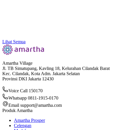
Kenali 11 Jenis Contoh Bukti Transaksi yang Sering
Dipakai di Dunia Bisnis
Lihat Semua
Amartha Village
Jl. TB Simatupang, Kavling 18, Kelurahan Cilandak Barat
Kec. Cilandak, Kota Adm. Jakarta Selatan
Provinsi DKI Jakarta 12430
Voice Call 150170
Whatsapp 0811-1915-0170
Email
support@amartha.com
Produk Amartha
Amartha Prosper
Celengan