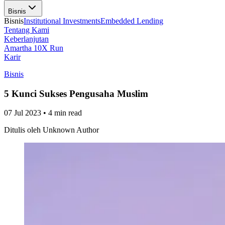
Bisnis
Bisnis
Institutional Investments
Embedded Lending
Tentang Kami
Keberlanjutan
Amartha 10X Run
Karir
Bisnis
5 Kunci Sukses Pengusaha Muslim
07 Jul 2023
•
4 min read
Ditulis oleh
Unknown Author