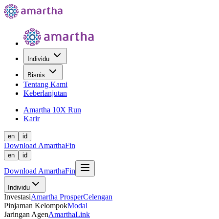
Individu
Bisnis
Tentang Kami
Keberlanjutan
Amartha 10X Run
Karir
en
id
Download AmarthaFin
en
id
Download AmarthaFin
Individu
Investasi
Amartha Prosper
Celengan
Pinjaman Kelompok
Modal
Jaringan Agen
AmarthaLink