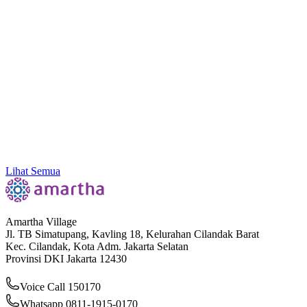
Kenali 11 Jenis Contoh Bukti Transaksi yang Sering
Dipakai di Dunia Bisnis
Lihat Semua
Amartha Village
Jl. TB Simatupang, Kavling 18, Kelurahan Cilandak Barat
Kec. Cilandak, Kota Adm. Jakarta Selatan
Provinsi DKI Jakarta 12430
Voice Call 150170
Whatsapp 0811-1915-0170