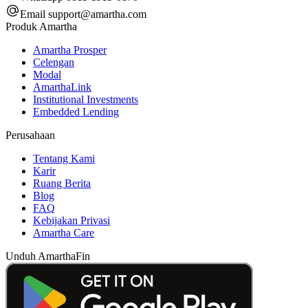
Email
support@amartha.com
Produk Amartha
Amartha Prosper
Celengan
Modal
AmarthaLink
Institutional Investments
Embedded Lending
Perusahaan
Tentang Kami
Karir
Ruang Berita
Blog
FAQ
Kebijakan Privasi
Amartha Care
Unduh AmarthaFin