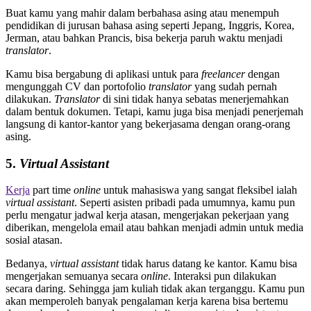
Buat kamu yang mahir dalam berbahasa asing atau menempuh
pendidikan di jurusan bahasa asing seperti Jepang, Inggris, Korea,
Jerman, atau bahkan Prancis, bisa bekerja paruh waktu menjadi
translator
.
Kamu bisa bergabung di aplikasi untuk para
freelancer
dengan
mengunggah CV dan portofolio
translator
yang sudah pernah
dilakukan.
Translator
di sini tidak hanya sebatas menerjemahkan
dalam bentuk dokumen. Tetapi, kamu juga bisa menjadi penerjemah
langsung di kantor-kantor yang bekerjasama dengan orang-orang
asing.
5.
Virtual Assistant
Kerja
part time
online
untuk mahasiswa yang sangat fleksibel ialah
virtual assistant
. Seperti asisten pribadi pada umumnya, kamu pun
perlu mengatur jadwal kerja atasan, mengerjakan pekerjaan yang
diberikan, mengelola email atau bahkan menjadi admin untuk media
sosial atasan.
Bedanya,
virtual assistant
tidak harus datang ke kantor. Kamu bisa
mengerjakan semuanya secara
online
. Interaksi pun dilakukan
secara daring. Sehingga jam kuliah tidak akan terganggu. Kamu pun
akan memperoleh banyak pengalaman kerja karena bisa bertemu