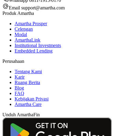
Whatsapp 0811-1915-0170
Email
support@amartha.com
Produk Amartha
Amartha Prosper
Celengan
Modal
AmarthaLink
Institutional Investments
Embedded Lending
Perusahaan
Tentang Kami
Karir
Ruang Berita
Blog
FAQ
Kebijakan Privasi
Amartha Care
Unduh AmarthaFin