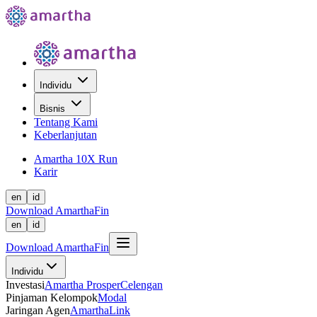
Individu
Bisnis
Tentang Kami
Keberlanjutan
Amartha 10X Run
Karir
en
id
Download AmarthaFin
en
id
Download AmarthaFin
Individu
Investasi
Amartha Prosper
Celengan
Pinjaman Kelompok
Modal
Jaringan Agen
AmarthaLink