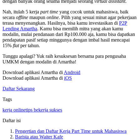
dengan banyak orang selama menjadi seorang
virtual assistant
.
Nah, itulah 5 kerja
part time
yang cocok untuk mahasiswa, baik
secara
offline
maupun
online
. Pilih yang sesuai minat agar pekerjaan
terasa menyenangkan. Hasilnya, bisa kamu investasikan di
P2P
Lending Amartha
. Kamu bisa memilih mitra yang akan kamu
modalin, mulai pendanaan dari Rp100.000 aja, kamu bisa dapatkan
pendapatan pasif setiap minggunya dengan imbal hasil mencapai
15%
flat
per tahun.
Tunggu apalagi? Yuk raih kesuksesan bersama para pengusaha
UMKM dengan modalin di Amartha!
Download aplikasi Amartha di
Android
Download aplikasi Amartha di
iOS
Daftar Sekarang
Tags
kerja online
tips bekerja sukses
Daftar isi
Pengertian dan Daftar Kerja Part Time untuk Mahasiswa
Barista atau Waiter Kafe