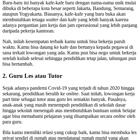
Baru-baru ini banyak kafe-kafe baru dengan nama-nama unik mulai
dibuka di beberapa kota besar seperti Jakarta, Bandung, Semarang,
ataupun Yogyakarta. Biasanya, kafe-kafe yang baru buka akan
membutuhkan tenaga
waiter
dan kafe yang lebih banyak karena
adanya pergantian jam kerja dan jam operasional yang lebih panjang
daripada pekerja kantoran.
Nah, inilah kesempatan terbaik kamu untuk bisa bekerja paruh
waktu. Kamu bisa datang ke kafe dan bertanya kepada pegawai di
sana terkait lowongan yang ada. Kamu pun bisa nego untuk bekerja
setelah kuliah selesai sehingga pendidikan tetap jalan, tabungan pun
bisa bertambah.
2. Guru Les atau Tutor
Sejak adanya pandemi Covid-19 yang terjadi di tahun 2020 hingga
sekarang, pendidikan beralih ke
online
. Saat inilah, lowongan kerja
part time sebagai tutor atau guru les semakin banyak. Pasalnya,
anak-anak yang masih menempuh pendidikan di sekolah dasar
hingga sekolah menengah atas membutuhkan bantuan untuk belajar
agar bisa memahami pelajaran yang disampaikan secara
online
oleh
para guru.
Bila kamu memiliki relasi yang cukup baik, kamu bisa membuka les
privat sendiri di rumah atau mendatangi rumah murid yang akan