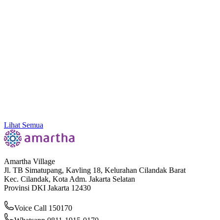
Kenali 11 Jenis Contoh Bukti Transaksi yang Sering
Dipakai di Dunia Bisnis
Lihat Semua
Amartha Village
Jl. TB Simatupang, Kavling 18, Kelurahan Cilandak Barat
Kec. Cilandak, Kota Adm. Jakarta Selatan
Provinsi DKI Jakarta 12430
Voice Call 150170