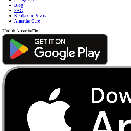
Blog
FAQ
Kebijakan Privasi
Amartha Care
Unduh AmarthaFin