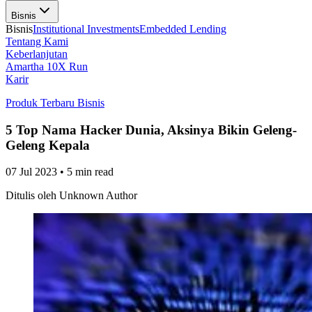
Bisnis
Bisnis
Institutional Investments
Embedded Lending
Tentang Kami
Keberlanjutan
Amartha 10X Run
Karir
Produk Terbaru Bisnis
5 Top Nama Hacker Dunia, Aksinya Bikin Geleng-
Geleng Kepala
07 Jul 2023
•
5 min read
Ditulis oleh
Unknown Author