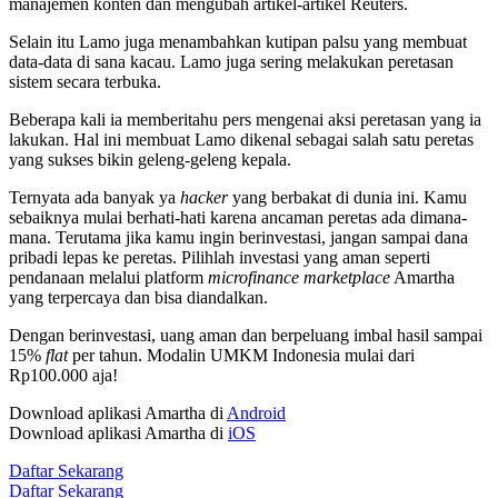
manajemen konten dan mengubah artikel-artikel Reuters.
Selain itu Lamo juga menambahkan kutipan palsu yang membuat
data-data di sana kacau. Lamo juga sering melakukan peretasan
sistem secara terbuka.
Beberapa kali ia memberitahu pers mengenai aksi peretasan yang ia
lakukan. Hal ini membuat Lamo dikenal sebagai salah satu peretas
yang sukses bikin geleng-geleng kepala.
Ternyata ada banyak ya
hacker
yang berbakat di dunia ini. Kamu
sebaiknya mulai berhati-hati karena ancaman peretas ada dimana-
mana. Terutama jika kamu ingin berinvestasi, jangan sampai dana
pribadi lepas ke peretas. Pilihlah investasi yang aman seperti
pendanaan melalui platform
microfinance marketplace
Amartha
yang terpercaya dan bisa diandalkan.
Dengan berinvestasi, uang aman dan berpeluang imbal hasil sampai
15%
flat
per tahun. Modalin UMKM Indonesia mulai dari
Rp100.000 aja!
Download aplikasi Amartha di
Android
Download aplikasi Amartha di
iOS
Daftar Sekarang
Daftar Sekarang