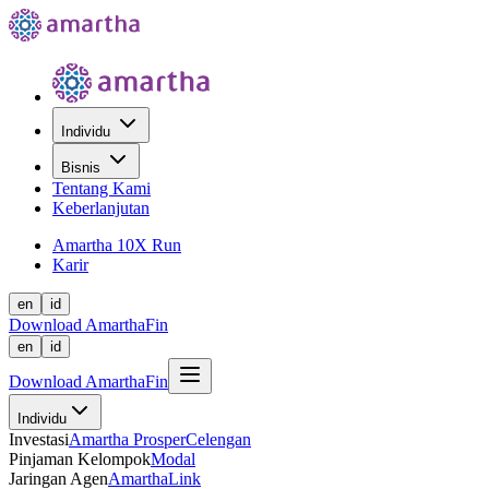
Individu
Bisnis
Tentang Kami
Keberlanjutan
Amartha 10X Run
Karir
en
id
Download AmarthaFin
en
id
Download AmarthaFin
Individu
Investasi
Amartha Prosper
Celengan
Pinjaman Kelompok
Modal
Jaringan Agen
AmarthaLink