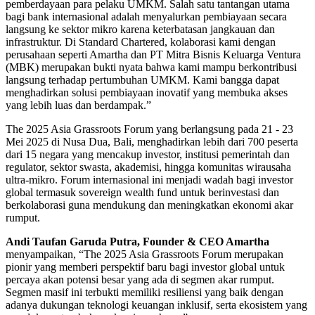
pemberdayaan para pelaku UMKM. Salah satu tantangan utama
bagi bank internasional adalah menyalurkan pembiayaan secara
langsung ke sektor mikro karena keterbatasan jangkauan dan
infrastruktur. Di Standard Chartered, kolaborasi kami dengan
perusahaan seperti Amartha dan PT Mitra Bisnis Keluarga Ventura
(MBK) merupakan bukti nyata bahwa kami mampu berkontribusi
langsung terhadap pertumbuhan UMKM. Kami bangga dapat
menghadirkan solusi pembiayaan inovatif yang membuka akses
yang lebih luas dan berdampak.”
The 2025 Asia Grassroots Forum yang berlangsung pada 21 - 23
Mei 2025 di Nusa Dua, Bali, menghadirkan lebih dari 700 peserta
dari 15 negara yang mencakup investor, institusi pemerintah dan
regulator, sektor swasta, akademisi, hingga komunitas wirausaha
ultra-mikro. Forum internasional ini menjadi wadah bagi investor
global termasuk sovereign wealth fund untuk berinvestasi dan
berkolaborasi guna mendukung dan meningkatkan ekonomi akar
rumput.
Andi Taufan Garuda Putra, Founder & CEO Amartha
menyampaikan, “The 2025 Asia Grassroots Forum merupakan
pionir yang memberi perspektif baru bagi investor global untuk
percaya akan potensi besar yang ada di segmen akar rumput.
Segmen masif ini terbukti memiliki resiliensi yang baik dengan
adanya dukungan teknologi keuangan inklusif, serta ekosistem yang