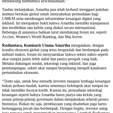
mendukung tumbuhnya kewirausahaan.”
Taufan melanjutkan, Amartha pun telah berhasil menggaet puluhan
institusi berskala global untuk menyalurkan permodalan bagi
UMKM serta membangun infrastruktur keuangan digital yang
inklusif. Ini merupakan bukti bahwa Amartha memiliki transparansi
dan kredibilitas tata kelola yang diakui secara internasional.
Beberapa di antaranya bahkan turut mendukung forum ini, seperti
Accion, Women’s World Banking, dan Maj Invest.
Rudiantara, Komisaris Utama Amartha
mengatakan, dengan
kondisi ekonomi global yang terus bergejolak dan berdampak pada
industri makro, forum ini menyuarakan bahwa sektor mikro seperti
akar rumput justru lebih stabil dan punya prospek yang baik.
Melalui dukungan modal, teknologi yang inklusif, dan juga
pendampingan, sektor akar rumput berpeluang menjadi katalisator
pertumbuhan ekonomi.
“Tentu saja, untuk bisa menarik investor maupun lembaga keuangan
bukan perkara mudah, karena umumnya kelompok akar rumput ini
tidak memiliki riwayat kredit. Karena itu, perusahaan teknologi
keuangan seperti halnya Amartha harus punya tata kelola yang
sesuai prinsip-prinsip governans dalam menjalankan seluruh proses
bisnisnya. Bukan itu saja, pembiayaan yang disalurkan juga harus
bertanggung jawab dan berdampak. Dengan begitu, investor asing
juga percaya untuk menempatkan investasinya,” tambah Rudiantara.