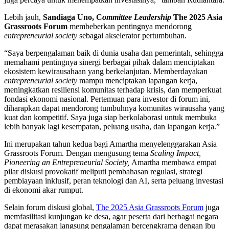
Lebih jauh,
Sandiaga Uno, C
ommittee Leadership
The 2025 Asia
Grassroots Forum
membeberkan pentingnya mendorong
entrepreneurial society
sebagai akselerator pertumbuhan.
“Saya berpengalaman baik di dunia usaha dan pemerintah, sehingga
memahami pentingnya sinergi berbagai pihak dalam menciptakan
ekosistem kewirausahaan yang berkelanjutan. Memberdayakan
entrepreneurial society
mampu menciptakan lapangan kerja,
meningkatkan resiliensi komunitas terhadap krisis, dan memperkuat
fondasi ekonomi nasional. Pertemuan para investor di forum ini,
diharapkan dapat mendorong tumbuhnya komunitas wirausaha yang
kuat dan kompetitif. Saya juga siap berkolaborasi untuk membuka
lebih banyak lagi kesempatan, peluang usaha, dan lapangan kerja.”
Ini merupakan tahun kedua bagi Amartha menyelenggarakan Asia
Grassroots Forum. Dengan mengusung tema
Scaling Impact,
Pioneering an Entrepreneurial Society,
Amartha membawa empat
pilar diskusi provokatif meliputi pembahasan regulasi, strategi
pembiayaan inklusif, peran teknologi dan AI, serta peluang investasi
di ekonomi akar rumput.
Selain forum diskusi global,
The 2025 Asia Grassroots Forum
juga
memfasilitasi kunjungan ke desa, agar peserta dari berbagai negara
dapat merasakan langsung pengalaman bercengkrama dengan ibu