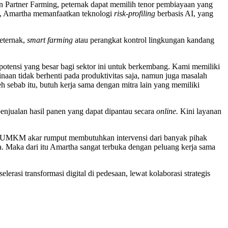
n Partner Farming, peternak dapat memilih tenor pembiayaan yang
yam, Amartha memanfaatkan teknologi
risk-profiling
berbasis AI, yang
eternak,
smart farming
atau perangkat kontrol lingkungan kandang
otensi yang besar bagi sektor ini untuk berkembang. Kami memiliki
aan tidak berhenti pada produktivitas saja, namun juga masalah
h sebab itu, butuh kerja sama dengan mitra lain yang memiliki
enjualan hasil panen yang dapat dipantau secara
online.
Kini layanan
n. UMKM akar rumput membutuhkan intervensi dari banyak pihak
ha. Maka dari itu Amartha sangat terbuka dengan peluang kerja sama
asi transformasi digital di pedesaan, lewat kolaborasi strategis