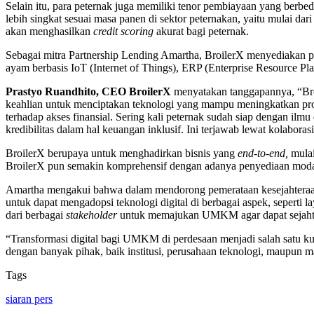
Selain itu, para peternak juga memiliki tenor pembiayaan yang berb
lebih singkat sesuai masa panen di sektor peternakan, yaitu mulai 
akan menghasilkan
credit scoring
akurat bagi peternak.
Sebagai mitra Partnership Lending Amartha, BroilerX menyediakan p
ayam berbasis IoT (Internet of Things), ERP (Enterprise Resource Pl
Prastyo Ruandhito, CEO BroilerX
menyatakan tanggapannya, “Broi
keahlian untuk menciptakan teknologi yang mampu meningkatkan produ
terhadap akses finansial. Sering kali peternak sudah siap dengan ilm
kredibilitas dalam hal keuangan inklusif. Ini terjawab lewat kolabora
BroilerX berupaya untuk menghadirkan bisnis yang
end-to-end,
mulai
BroilerX pun semakin komprehensif dengan adanya penyediaan modal
Amartha mengakui bahwa dalam mendorong pemerataan kesejahteraan 
untuk dapat mengadopsi teknologi digital di berbagai aspek, seperti 
dari berbagai
stakeholder
untuk memajukan UMKM agar dapat sejaht
“Transformasi digital bagi UMKM di perdesaan menjadi salah satu kun
dengan banyak pihak, baik institusi, perusahaan teknologi, maupun 
Tags
siaran pers