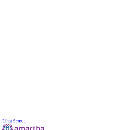
Amartha Dorong Ekosistem Inklusif, Literasi hingg
Lihat Semua