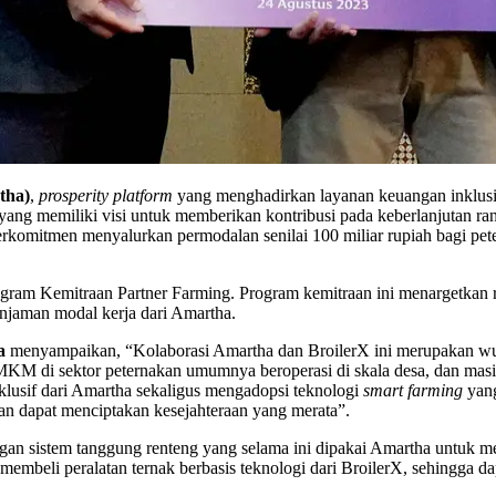
tha)
,
prosperity platform
yang menghadirkan layanan keuangan inklusif
 yang memiliki visi untuk memberikan kontribusi pada keberlanjutan r
 berkomitmen menyalurkan permodalan senilai 100 miliar rupiah bagi p
gram Kemitraan Partner Farming. Program kemitraan ini menargetkan r
njaman modal kerja dari Amartha.
a
menyampaikan, “Kolaborasi Amartha dan BroilerX ini merupakan wu
 UMKM di sektor peternakan umumnya beroperasi di skala desa, dan mas
klusif dari Amartha sekaligus mengadopsi teknologi
smart farming
yang
n dapat menciptakan kesejahteraan yang merata”.
gan sistem tanggung renteng yang selama ini dipakai Amartha untuk m
beli peralatan ternak berbasis teknologi dari BroilerX, sehingga da