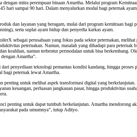
eda dengan mitra perempuan binaan Amartha. Melalui program Kemitraa
dari 45 hari sampai 90 hari. Dalam menyalurkan modal bagi peternak a
roduk dan layanan yang beragam, mulai dari program kemitraan bagi p
anning), serta suplai ayam hidup dan penyedia karkas ayam.
lerX sebagai perusahaan yang fokus pada sektor peternakan, melihat p
ktivitas peternakan. Namun, masalah yang dihadapi para peternak bin
u dan keahlian, namun terbentur permodalan untuk bisa berkembang. Ole
si dengan Amartha”.
 dari penyediaan teknologi pemantau kondisi kandang, hingga proses p
 bagi peternak lewat Amartha.
penting untuk melihat aspek transformasi digital yang berkelanjuta
layanan keuangan, perluasan jangkauan pasar, hingga produktivitas usa
era.
ci penting untuk dapat tumbuh berkelanjutan. Amartha mendorong akseler
masyarakat pada umumnya”, tutup Adityo.