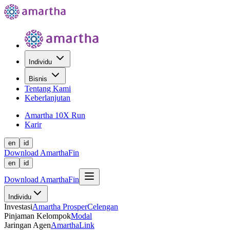
Individu
Bisnis
Tentang Kami
Keberlanjutan
Amartha 10X Run
Karir
en
id
Download AmarthaFin
en
id
Download AmarthaFin
Individu
Investasi
Amartha Prosper
Celengan
Pinjaman Kelompok
Modal
Jaringan Agen
AmarthaLink