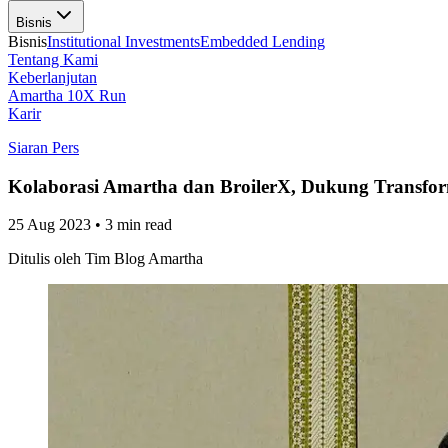
Bisnis
Bisnis
Institutional Investments
Embedded Lending
Tentang Kami
Keberlanjutan
Amartha 10X Run
Karir
Siaran Pers
Kolaborasi Amartha dan BroilerX, Dukung Transform
25 Aug 2023
•
3 min read
Ditulis oleh
Tim Blog Amartha