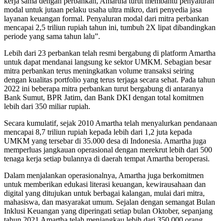
kerja sama dengan perbankan, Amartha turut membantu penyaluran
modal untuk jutaan pelaku usaha ultra mikro, dari penyedia jasa
layanan keuangan formal. Penyaluran modal dari mitra perbankan
mencapai 2,5 triliun rupiah tahun ini, tumbuh 2X lipat dibandingkan
periode yang sama tahun lalu”.
Lebih dari 23 perbankan telah resmi bergabung di platform Amartha
untuk dapat mendanai langsung ke sektor UMKM. Sebagian besar
mitra perbankan terus meningkatkan volume transaksi seiring
dengan kualitas portfolio yang terus terjaga secara sehat. Pada tahun
2022 ini beberapa mitra perbankan turut bergabung di antaranya
Bank Sumut, BPR Jatim, dan Bank DKI dengan total komitmen
lebih dari 350 miliar rupiah.
Secara kumulatif, sejak 2010 Amartha telah menyalurkan pendanaan
mencapai 8,7 triliun rupiah kepada lebih dari 1,2 juta kepada
UMKM yang tersebar di 35.000 desa di Indonesia. Amartha juga
memperluas jangkauan operasional dengan merekrut lebih dari 500
tenaga kerja setiap bulannya di daerah tempat Amartha beroperasi.
Dalam menjalankan operasionalnya, Amartha juga berkomitmen
untuk memberikan edukasi literasi keuangan, kewirausahaan dan
digital yang ditujukan untuk berbagai kalangan, mulai dari mitra,
mahasiswa, dan masyarakat umum. Sejalan dengan semangat Bulan
Inklusi Keuangan yang diperingati setiap bulan Oktober, sepanjang
tahun 2021 Amartha telah menjangkau lebih dari 350.000 orang