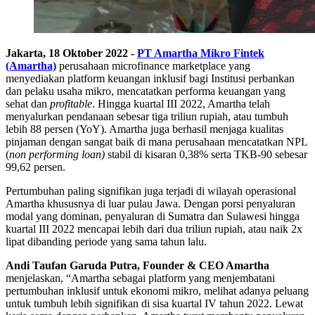
Jakarta, 18 Oktober 2022
-
PT Amartha Mikro Fintek
(Amartha)
perusahaan microfinance marketplace yang
menyediakan platform keuangan inklusif bagi Institusi perbankan
dan pelaku usaha mikro, mencatatkan performa keuangan yang
sehat dan
profitable
. Hingga kuartal III 2022, Amartha telah
menyalurkan pendanaan sebesar tiga triliun rupiah, atau tumbuh
lebih 88 persen (YoY). Amartha juga berhasil menjaga kualitas
pinjaman dengan sangat baik di mana perusahaan mencatatkan NPL
(
non performing loan)
stabil di kisaran 0,38% serta TKB-90 sebesar
99,62 persen.
Pertumbuhan paling signifikan juga terjadi di wilayah operasional
Amartha khususnya di luar pulau Jawa. Dengan porsi penyaluran
modal yang dominan, penyaluran di Sumatra dan Sulawesi hingga
kuartal III 2022 mencapai lebih dari dua triliun rupiah, atau naik 2x
lipat dibanding periode yang sama tahun lalu.
Andi Taufan Garuda Putra, Founder & CEO Amartha
menjelaskan, “Amartha sebagai platform yang menjembatani
pertumbuhan inklusif untuk ekonomi mikro, melihat adanya peluang
untuk tumbuh lebih signifikan di sisa kuartal IV tahun 2022. Lewat