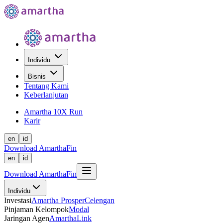
Individu
Bisnis
Tentang Kami
Keberlanjutan
Amartha 10X Run
Karir
en
id
Download AmarthaFin
en
id
Download AmarthaFin
Individu
Investasi
Amartha Prosper
Celengan
Pinjaman Kelompok
Modal
Jaringan Agen
AmarthaLink