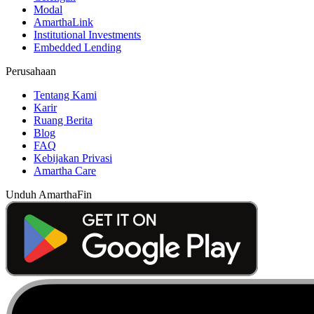
Modal
AmarthaLink
Institutional Investments
Embedded Lending
Perusahaan
Tentang Kami
Karir
Ruang Berita
Blog
FAQ
Kebijakan Privasi
Amartha Care
Unduh AmarthaFin