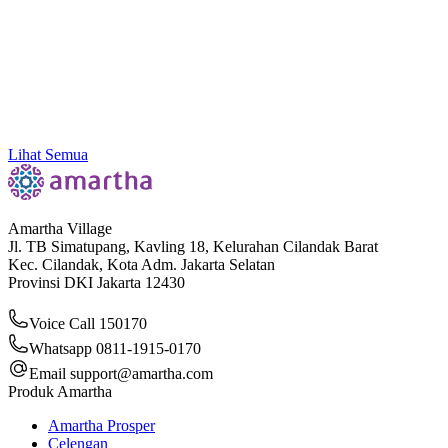
Amartha Dorong Ekosistem Inklusif, Literasi
hingga Konektivitas Sebagai Kunci Ekonomi Akar
Rumput
Lihat Semua
Amartha Village
Jl. TB Simatupang, Kavling 18, Kelurahan Cilandak Barat
Kec. Cilandak, Kota Adm. Jakarta Selatan
Provinsi DKI Jakarta 12430
Voice Call 150170
Whatsapp 0811-1915-0170
Email
support@amartha.com
Produk Amartha
Amartha Prosper
Celengan