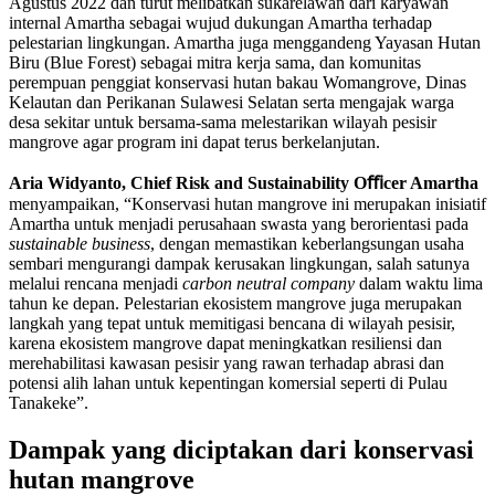
Agustus 2022 dan turut melibatkan sukarelawan dari karyawan
internal Amartha sebagai wujud dukungan Amartha terhadap
pelestarian lingkungan. Amartha juga menggandeng Yayasan Hutan
Biru (Blue Forest) sebagai mitra kerja sama, dan komunitas
perempuan penggiat konservasi hutan bakau Womangrove, Dinas
Kelautan dan Perikanan Sulawesi Selatan serta mengajak warga
desa sekitar untuk bersama-sama melestarikan wilayah pesisir
mangrove agar program ini dapat terus berkelanjutan.
Aria Widyanto, Chief Risk and Sustainability Oﬃcer Amartha
menyampaikan, “Konservasi hutan mangrove ini merupakan inisiatif
Amartha untuk menjadi perusahaan swasta yang berorientasi pada
sustainable business
, dengan memastikan keberlangsungan usaha
sembari mengurangi dampak kerusakan lingkungan, salah satunya
melalui rencana menjadi
carbon neutral company
dalam waktu lima
tahun ke depan. Pelestarian ekosistem mangrove juga merupakan
langkah yang tepat untuk memitigasi bencana di wilayah pesisir,
karena ekosistem mangrove dapat meningkatkan resiliensi dan
merehabilitasi kawasan pesisir yang rawan terhadap abrasi dan
potensi alih lahan untuk kepentingan komersial seperti di Pulau
Tanakeke”.
Dampak yang diciptakan dari konservasi
hutan mangrove