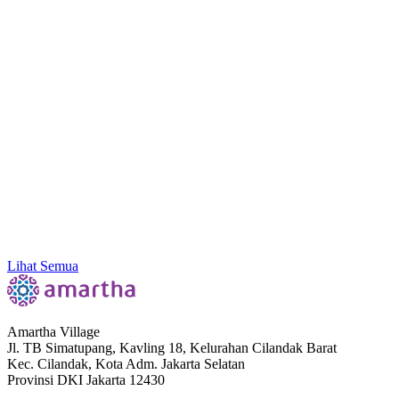
Amartha Dorong Ekosistem Inklusif, Literasi
hingga Konektivitas Sebagai Kunci Ekonomi Akar
Rumput
Lihat Semua
Amartha Village
Jl. TB Simatupang, Kavling 18, Kelurahan Cilandak Barat
Kec. Cilandak, Kota Adm. Jakarta Selatan
Provinsi DKI Jakarta 12430