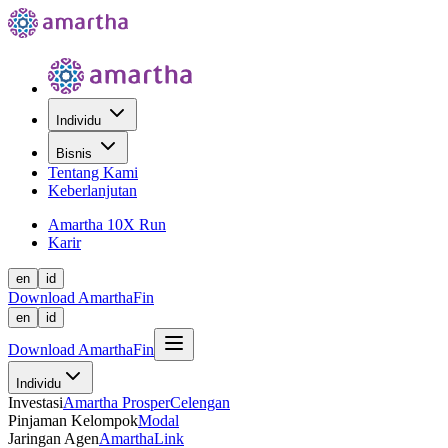
Individu
Bisnis
Tentang Kami
Keberlanjutan
Amartha 10X Run
Karir
en
id
Download AmarthaFin
en
id
Download AmarthaFin
Individu
Investasi
Amartha Prosper
Celengan
Pinjaman Kelompok
Modal
Jaringan Agen
AmarthaLink