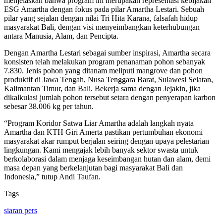
menjelaskan bahwa program ini merupakan representasi kebijakan
ESG Amartha dengan fokus pada pilar Amartha Lestari. Sebuah
pilar yang sejalan dengan nilai Tri Hita Karana, falsafah hidup
masyarakat Bali, dengan visi menyeimbangkan keterhubungan
antara Manusia, Alam, dan Pencipta.
Dengan Amartha Lestari sebagai sumber inspirasi, Amartha secara
konsisten telah melakukan program penanaman pohon sebanyak
7.830. Jenis pohon yang ditanam meliputi mangrove dan pohon
produktif di Jawa Tengah, Nusa Tenggara Barat, Sulawesi Selatan,
Kalimantan Timur, dan Bali. Bekerja sama dengan Jejakin, jika
dikalkulasi jumlah pohon tersebut setara dengan penyerapan karbon
sebesar 38.006 kg per tahun.
“Program Koridor Satwa Liar Amartha adalah langkah nyata
Amartha dan KTH Giri Amerta pastikan pertumbuhan ekonomi
masyarakat akar rumput berjalan seiring dengan upaya pelestarian
lingkungan. Kami mengajak lebih banyak sektor swasta untuk
berkolaborasi dalam menjaga keseimbangan hutan dan alam, demi
masa depan yang berkelanjutan bagi masyarakat Bali dan
Indonesia,” tutup Andi Taufan.
Tags
siaran pers