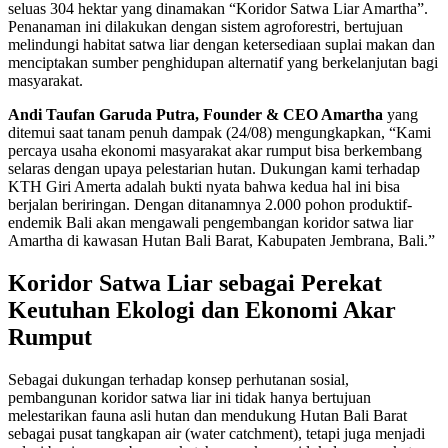
seluas 304 hektar yang dinamakan “Koridor Satwa Liar Amartha”.
Penanaman ini dilakukan dengan sistem agroforestri, bertujuan
melindungi habitat satwa liar dengan ketersediaan suplai makan dan
menciptakan sumber penghidupan alternatif yang berkelanjutan bagi
masyarakat.
Andi Taufan Garuda Putra, Founder & CEO Amartha
yang
ditemui saat tanam penuh dampak (24/08) mengungkapkan, “Kami
percaya usaha ekonomi masyarakat akar rumput bisa berkembang
selaras dengan upaya pelestarian hutan. Dukungan kami terhadap
KTH Giri Amerta adalah bukti nyata bahwa kedua hal ini bisa
berjalan beriringan. Dengan ditanamnya 2.000 pohon produktif-
endemik Bali akan mengawali pengembangan koridor satwa liar
Amartha di kawasan Hutan Bali Barat, Kabupaten Jembrana, Bali.”
Koridor Satwa Liar sebagai Perekat
Keutuhan Ekologi dan Ekonomi Akar
Rumput
Sebagai dukungan terhadap konsep perhutanan sosial,
pembangunan koridor satwa liar ini tidak hanya bertujuan
melestarikan fauna asli hutan dan mendukung Hutan Bali Barat
sebagai pusat tangkapan air (water catchment), tetapi juga menjadi