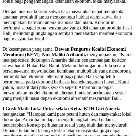
solusi bagi pengembangan ketahanan ekonomi lokal masyarakat.
Dengan adanya koridor satwa liar, masyarakat dapat mengelola
tanaman produktif tanpa mengganggu habitat alami satwa dan
menciptakan harmoni antara manusia dan alam. Koridor ini
berfungsi sebagai zona penyangga yang diisi tanaman produktif asli
Bali, melindungi lingkungan sembari menebarkan manfaat ekonomi
bagi masyarakat lokal.
Di kesempatan yang sama,
Dewan Pengurus Koalisi Ekonomi
Membumi (KEM
),
Nur Maliki Arifiandi,
menyampaikan, “Kami
mengapresiasi dukungan Amartha dalam pengembangan koridor
satwa liar di Hutan Bali Barat. Melalui dukungan ini, kita secara
bersama-sama mewujudkan kemitraan multipihak yang mendorong
pertumbuhan ekonomi alternatif bagi pulau Bali yang lebih
berorientasi pada ekonomi berbasis keanekaragaman hayati. Kami
yakin, inisiatif dari pihak swasta seperti Amartha ini dapat
mewujudkan model ekonomi alternatif melalui perhutanan sosial
yang menjadi masa depan ekonomi alternatif masyarakat Bali.
I Gusti Made Loka Putra selaku Ketua KTH Giri Amerta
mengatakan “Harapan kami para petani hutan dan masyarakat lokal,
dukungan Amartha ini dapat menjadi langkah awal dalam
menerapkan konsep perhutanan sosial yang utuh dan menyeluruh.
Dimana hutan tidak hanya lestari tetapi masyarakat juga dapat
menikmati manfaat ekonomi dari hasil hutan secara berkelanjutan.”