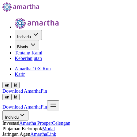
Individu
Bisnis
Tentang Kami
Keberlanjutan
Amartha 10X Run
Karir
en
id
Download AmarthaFin
en
id
Download AmarthaFin
Individu
Investasi
Amartha Prosper
Celengan
Pinjaman Kelompok
Modal
Jaringan Agen
AmarthaLink