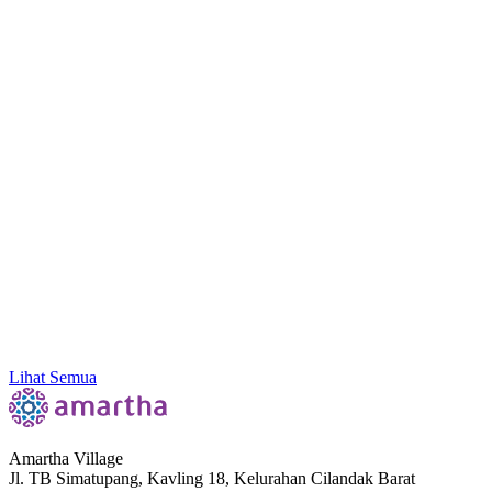
Amartha Dorong Ekosistem Inklusif, Literasi
hingga Konektivitas Sebagai Kunci Ekonomi Akar
Rumput
Lihat Semua
Amartha Village
Jl. TB Simatupang, Kavling 18, Kelurahan Cilandak Barat