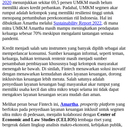
2020
menunjukkan sekitar 69,5 persen UMKM masih belum
memiliki akses kredit perbankan. Padahal, UMKM segmen akar
rumput adalah kelompok yang memiliki resiliensi tinggi untuk
menopang pertumbuhan perekonomian riil Indonesia. Hal ini
dibuktikan Amartha melalui
Sustainability Report 2022
, di mana
mitra UMKM Amartha masih mampu meningkatkan pendapatan
keluarga sebesar 70% meskipun mengalami tantangan semasa
pandemi.
Kredit menjadi salah satu instrumen yang banyak dipilih sebagai alat
memperlancar konsumsi. Sumber keuangan informal, seperti teman,
keluarga, bahkan termasuk rentenir masih menjadi sumber
penambahan pembiayaan khususnya bagi kelompok masyarakat
menengah ke bawah. Di sinilah, Fintech menawarkan solusi inovatif
dengan menawarkan kemudahan akses layanan keuangan, dorong
inklusivitas keuangan lebih merata. Salah satunya adalah
penyediaan layanan keuangan bagi masyarakat akar rumput yang
memiliki usaha kecil dan ultra mikro tetapi selama ini tidak dapat
mengakses layanan keuangan secara mudah dan aman.
Melihat peran besar Fintech ini,
Amartha
,
prosperity platform
yang
berfokus pada penyediaan layanan keuangan inklusif untuk segmen
ultra mikro di pedesaan, menjalin kolaborasi dengan
Center of
Economic and Law Studies (CELIOS)
lembaga riset yang
bergerak dalam lingkup analisis makro-ekonomi, kebijakan publik,