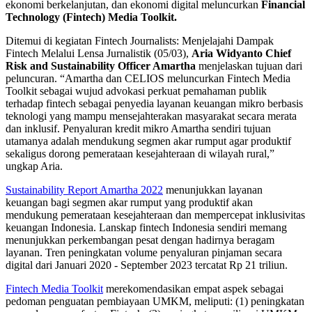
ekonomi berkelanjutan, dan ekonomi digital meluncurkan
Financial
Technology (Fintech) Media Toolkit.
Ditemui di kegiatan Fintech Journalists: Menjelajahi Dampak
Fintech Melalui Lensa Jurnalistik (05/03),
Aria Widyanto Chief
Risk and Sustainability Officer Amartha
menjelaskan tujuan dari
peluncuran. “Amartha dan CELIOS meluncurkan Fintech Media
Toolkit sebagai wujud advokasi perkuat pemahaman publik
terhadap fintech sebagai penyedia layanan keuangan mikro berbasis
teknologi yang mampu mensejahterakan masyarakat secara merata
dan inklusif. Penyaluran kredit mikro Amartha sendiri tujuan
utamanya adalah mendukung segmen akar rumput agar produktif
sekaligus dorong pemerataan kesejahteraan di wilayah rural,”
ungkap Aria.
Sustainability Report Amartha 2022
menunjukkan layanan
keuangan bagi segmen akar rumput yang produktif akan
mendukung pemerataan kesejahteraan dan mempercepat inklusivitas
keuangan Indonesia. Lanskap fintech Indonesia sendiri memang
menunjukkan perkembangan pesat dengan hadirnya beragam
layanan. Tren peningkatan volume penyaluran pinjaman secara
digital dari Januari 2020 - September 2023 tercatat Rp 21 triliun.
Fintech Media Toolkit
merekomendasikan empat aspek sebagai
pedoman penguatan pembiayaan UMKM, meliputi: (1) peningkatan