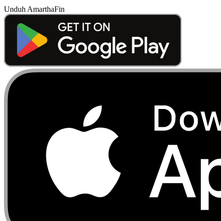
Unduh AmarthaFin