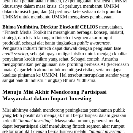
peran dan pemanfaatan Fintech, (2) peningkatan resiliensi UMKM
khususnya dalam masa krisis, (3) perlunya membantu UMKM
dalam transisi hijau, dan (4) perlunya ketersediaan data granular
UMKM untuk membantu UMKM mengakses pembiayaan.
Bhima Yudhistira, Direktur Eksekutif CELIOS
menyatakan,
“Fintech Media Toolkit ini merangkum berbagai konsep, inisiatif,
strategi, dan kisah lapangan fintech di segmen akar rumput
produktif, sebagai alat bantu tingkatkan
public awareness
.
Penguatan industri fintech dapat diawali dengan penguatan fase
credit scoring
, sebagai upaya mitigasi risiko untuk menjaga kualitas
penyaluran kredit mikro yang sehat. Sebagai contoh, Amartha
mengoptimalkan penggunaan risk-profiling berbasis AI (kecerdasan
buatan) agar lebih akurat untuk memitigasi risiko, serta menjaga
kualitas pinjaman ke UMKM. Hal tersebut merupakan standar yang
sangat baik di industri.” ungkap Bhima Yudhistira.
Menuju Misi Akhir Mendorong Partisipasi
Masyarakat dalam Impact Investing
Misi akhirnya adalah mendorong peningkatan pemahaman publik
yang lebih positif dan mengajak turut berpartisipasi dalam gerakan
kolektif “
impact investing
”. Masyarakat umum, generasi muda,
dapat berpartisipasi aktif mendukung fintech segmen akar rumput
sektor produktif dengan berpartisipasi melalui “
impact investing
”.