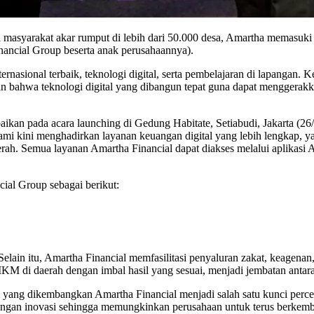
masyarakat akar rumput di lebih dari 50.000 desa, Amartha memasuki
ancial Group beserta anak perusahaannya).
rnasional terbaik, teknologi digital, serta pembelajaran di lapangan
 bahwa teknologi digital yang dibangun tepat guna dapat menggerakka
kan pada acara launching di Gedung Habitate, Setiabudi, Jakarta (26/
 kami kini menghadirkan layanan keuangan digital yang lebih lengkap,
rah. Semua layanan Amartha Financial dapat diakses melalui aplika
ial Group sebagai berikut:
 Selain itu, Amartha Financial memfasilitasi penyaluran zakat, keagenan
MKM di daerah dengan imbal hasil yang sesuai, menjadi jembatan antar
i yang dikembangkan Amartha Financial menjadi salah satu kunci perce
 dengan inovasi sehingga memungkinkan perusahaan untuk terus berk