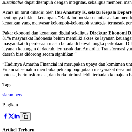
sustainable
dapat ditempuh dengan integritas, sekaligus memberi manf
Acara ini turut dihadiri oleh
Ibu Anastuty K. selaku Kepala Depar
pentingnya inklusi keuangan. “Bank Indonesia senantiasa akan mendu
keuangan yang menyasar kelompok-kelompok strategis, termasuk p
Pakar ekonomi dan keuangan digital sekaligus
Direktur Ekonomi Di
81% masyarakat Indonesia belum memiliki akses ke layanan keuangan 
masyarakat di perdesaan masih berada di bawah angka perkotaan. Di
layanan keuangan di daerah, termasuk dari Amartha. Transformasi ya
daerah bisa didorong secara signifikan.”
“Hadirnya Amartha Financial ini merupakan upaya dan komitmen untu
Financial semakin membuka peluang bagi jutaan masyarakat desa unt
potensi, bertransformasi, dan berkontribusi lebih terhadap kemajuan 
Tags
siaran pers
Bagikan
Artikel Terbaru