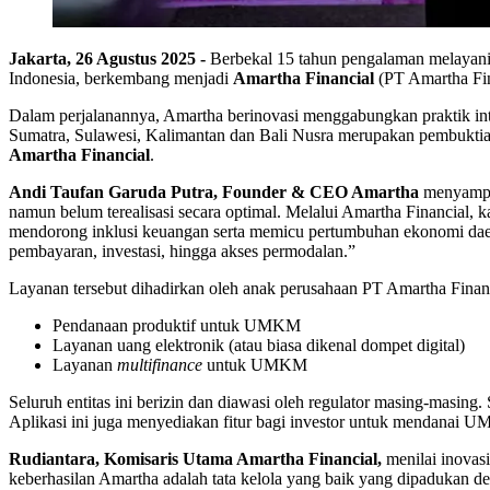
Jakarta, 26 Agustus 2025 -
Berbekal 15 tahun pengalaman melayani 
Indonesia, berkembang menjadi
Amartha Financial
(PT Amartha Fin
Dalam perjalanannya, Amartha berinovasi menggabungkan praktik inte
Sumatra, Sulawesi, Kalimantan dan Bali Nusra merupakan pembuktian
Amartha Financial
.
Andi Taufan Garuda Putra, Founder & CEO Amartha
menyampai
namun belum terealisasi secara optimal. Melalui Amartha Financial,
mendorong inklusi keuangan serta memicu pertumbuhan ekonomi dae
pembayaran, investasi, hingga akses permodalan.”
Layanan tersebut dihadirkan oleh anak perusahaan PT Amartha Financ
Pendanaan produktif untuk UMKM
Layanan uang elektronik (atau biasa dikenal dompet digital)
Layanan
multifinance
untuk UMKM
Seluruh entitas ini berizin dan diawasi oleh regulator masing-masing.
Aplikasi ini juga menyediakan fitur bagi investor untuk mendanai U
Rudiantara, Komisaris Utama Amartha Financial,
menilai inovas
keberhasilan Amartha adalah tata kelola yang baik yang dipadukan