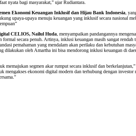
aat nyata bagi masyarakat,” ujar Rudiantara.
temen Ekonomi Keuangan Inklusif dan Hijau Bank Indonesia
, yan
kung upaya-upaya menuju keuangan yang inklusif secara nasional mela
erempuan”
gital CELIOS, Nailul Huda
, menyampaikan pandangannya mengenai l
formal secara penuh. Artinya, inklusi keuangan masih sangat rendah t
landasi pemahaman yang mendalam akan perilaku dan kebutuhan masyar
ng dilakukan oleh Amartha ini bisa mendorong inklusi keuangan di dae
k memajukan segmen akar rumput secara inklusif dan berkelanjutan,”
uk mengakses ekonomi digital modern dan terhubung dengan investor n
bersama.”