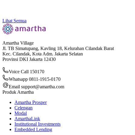
Amartha Dorong Ekosistem Inklusif, Literasi
hingga Konektivitas Sebagai Kunci Ekonomi Akar
Rumput
Lihat Semua
Amartha Village
Jl. TB Simatupang, Kavling 18, Kelurahan Cilandak Barat
Kec. Cilandak, Kota Adm. Jakarta Selatan
Provinsi DKI Jakarta 12430
Voice Call 150170
Whatsapp 0811-1915-0170
Email
support@amartha.com
Produk Amartha
Amartha Prosper
Celengan
Modal
AmarthaLink
Institutional Investments
Embedded Lending