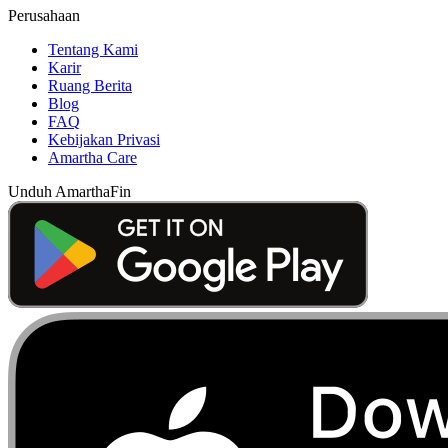
Perusahaan
Tentang Kami
Karir
Ruang Berita
Blog
FAQ
Kebijakan Privasi
Amartha Care
Unduh AmarthaFin