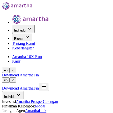
Individu
Bisnis
Tentang Kami
Keberlanjutan
Amartha 10X Run
Karir
en
id
Download AmarthaFin
en
id
Download AmarthaFin
Individu
Investasi
Amartha Prosper
Celengan
Pinjaman Kelompok
Modal
Jaringan Agen
AmarthaLink