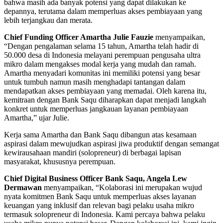
bahwa masih ada banyak potensi yang dapat dilakukan ke
depannya, terutama dalam memperluas akses pembiayaan yang
lebih terjangkau dan merata.
Chief Funding Officer Amartha Julie Fauzie
menyampaikan,
“Dengan pengalaman selama 15 tahun, Amartha telah hadir di
50.000 desa di Indonesia melayani perempuan pengusaha ultra
mikro dalam mengakses modal kerja yang mudah dan ramah.
Amartha menyadari komunitas ini memiliki potensi yang besar
untuk tumbuh namun masih menghadapi tantangan dalam
mendapatkan akses pembiayaan yang memadai. Oleh karena itu,
kemitraan dengan Bank Saqu diharapkan dapat menjadi langkah
konkret untuk memperluas jangkauan layanan pembiayaan
Amartha,” ujar Julie.
Kerja sama Amartha dan Bank Saqu dibangun atas kesamaan
aspirasi dalam mewujudkan aspirasi jiwa produktif dengan semangat
kewirausahaan mandiri (solopreneur) di berbagai lapisan
masyarakat, khususnya perempuan.
Chief Digital Business Officer Bank Saqu, Angela Lew
Dermawan
menyampaikan, “Kolaborasi ini merupakan wujud
nyata komitmen Bank Saqu untuk memperluas akses layanan
keuangan yang inklusif dan relevan bagi pelaku usaha mikro
termasuk solopreneur di Indonesia. Kami percaya bahwa pelaku