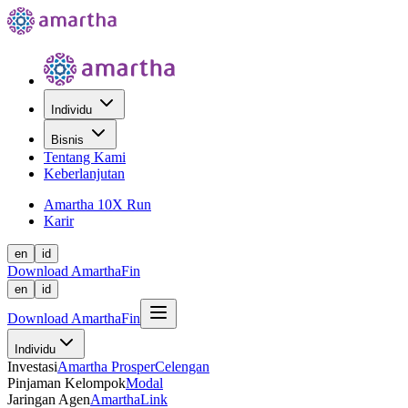
Individu
Bisnis
Tentang Kami
Keberlanjutan
Amartha 10X Run
Karir
en
id
Download AmarthaFin
en
id
Download AmarthaFin
Individu
Investasi
Amartha Prosper
Celengan
Pinjaman Kelompok
Modal
Jaringan Agen
AmarthaLink