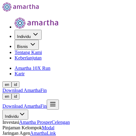
Individu
Bisnis
Tentang Kami
Keberlanjutan
Amartha 10X Run
Karir
en
id
Download AmarthaFin
en
id
Download AmarthaFin
Individu
Investasi
Amartha Prosper
Celengan
Pinjaman Kelompok
Modal
Jaringan Agen
AmarthaLink