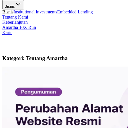
Bisnis
Bisnis
Institutional Investments
Embedded Lending
Tentang Kami
Keberlanjutan
Amartha 10X Run
Karir
Produk Layanan
A
Kategori: Tentang Amartha