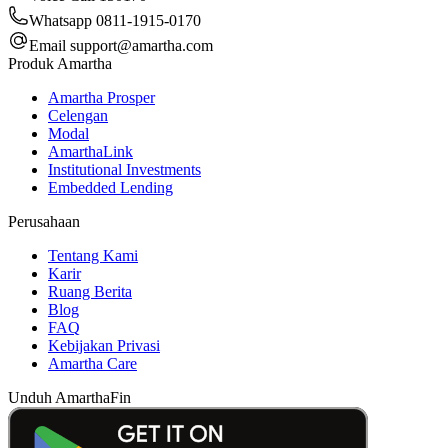
Whatsapp 0811-1915-0170
Email
support@amartha.com
Produk Amartha
Amartha Prosper
Celengan
Modal
AmarthaLink
Institutional Investments
Embedded Lending
Perusahaan
Tentang Kami
Karir
Ruang Berita
Blog
FAQ
Kebijakan Privasi
Amartha Care
Unduh AmarthaFin