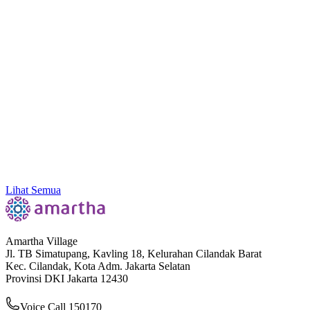
Fitur Baru AmarthaFin: Simpan Pelanggan ke
Daftar Favorit Bikin Transaksi Jadi Lebih Cepat!
Lihat Semua
Amartha Village
Jl. TB Simatupang, Kavling 18, Kelurahan Cilandak Barat
Kec. Cilandak, Kota Adm. Jakarta Selatan
Provinsi DKI Jakarta 12430
Voice Call 150170