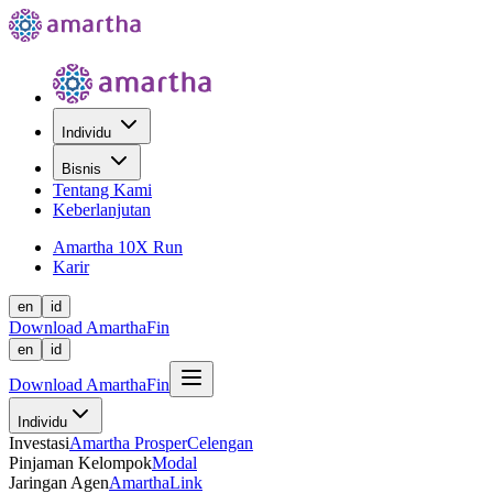
Individu
Bisnis
Tentang Kami
Keberlanjutan
Amartha 10X Run
Karir
en
id
Download AmarthaFin
en
id
Download AmarthaFin
Individu
Investasi
Amartha Prosper
Celengan
Pinjaman Kelompok
Modal
Jaringan Agen
AmarthaLink