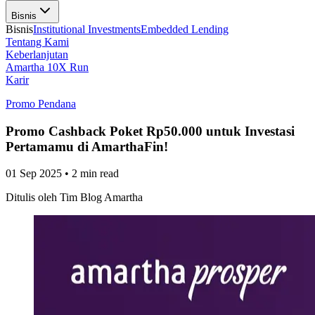
Bisnis
Bisnis
Institutional Investments
Embedded Lending
Tentang Kami
Keberlanjutan
Amartha 10X Run
Karir
Promo Pendana
Promo Cashback Poket Rp50.000 untuk Investasi
Pertamamu di AmarthaFin!
01 Sep 2025
•
2 min read
Ditulis oleh
Tim Blog Amartha