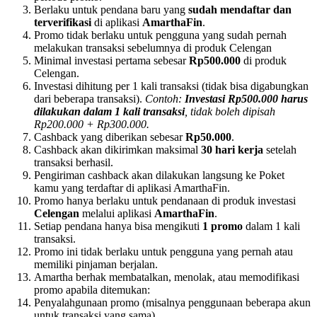
Berlaku untuk pendana baru yang
sudah mendaftar dan
terverifikasi
di aplikasi
AmarthaFin
.
Promo tidak berlaku untuk pengguna yang sudah pernah
melakukan transaksi sebelumnya di produk Celengan
Minimal investasi pertama sebesar
Rp500.000
di produk
Celengan.
Investasi dihitung per 1 kali transaksi (tidak bisa digabungkan
dari beberapa transaksi).
Contoh:
Investasi Rp500.000 harus
dilakukan dalam 1 kali transaksi
, tidak boleh dipisah
Rp200.000 + Rp300.000.
Cashback yang diberikan sebesar
Rp50.000
.
Cashback akan dikirimkan maksimal
30 hari kerja
setelah
transaksi berhasil.
Pengiriman cashback akan dilakukan langsung ke Poket
kamu yang terdaftar di aplikasi AmarthaFin.
Promo hanya berlaku untuk pendanaan di produk investasi
Celengan
melalui aplikasi
AmarthaFin
.
Setiap pendana hanya bisa mengikuti
1 promo
dalam 1 kali
transaksi.
Promo ini tidak berlaku untuk pengguna yang pernah atau
memiliki pinjaman berjalan.
Amartha berhak membatalkan, menolak, atau memodifikasi
promo apabila ditemukan:
Penyalahgunaan promo (misalnya penggunaan beberapa akun
untuk transaksi yang sama).