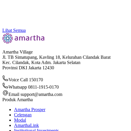
Go Faster. Go Beyond. Grow Further: Bersama
Amartha x Volt & Fast
Lihat Semua
Amartha Village
Jl. TB Simatupang, Kavling 18, Kelurahan Cilandak Barat
Kec. Cilandak, Kota Adm. Jakarta Selatan
Provinsi DKI Jakarta 12430
Voice Call 150170
Whatsapp 0811-1915-0170
Email
support@amartha.com
Produk Amartha
Amartha Prosper
Celengan
Modal
AmarthaLink
Institutional Investments