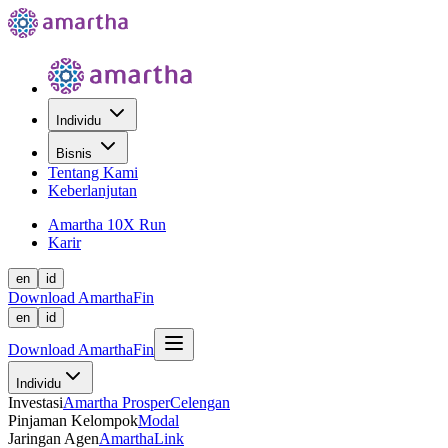
Individu
Bisnis
Tentang Kami
Keberlanjutan
Amartha 10X Run
Karir
en
id
Download AmarthaFin
en
id
Download AmarthaFin
Individu
Investasi
Amartha Prosper
Celengan
Pinjaman Kelompok
Modal
Jaringan Agen
AmarthaLink