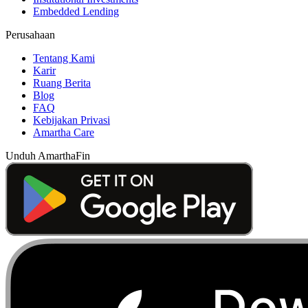
Embedded Lending
Perusahaan
Tentang Kami
Karir
Ruang Berita
Blog
FAQ
Kebijakan Privasi
Amartha Care
Unduh AmarthaFin