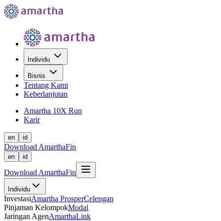
Individu
Bisnis
Tentang Kami
Keberlanjutan
Amartha 10X Run
Karir
en
id
Download AmarthaFin
en
id
Download AmarthaFin
Individu
Investasi
Amartha Prosper
Celengan
Pinjaman Kelompok
Modal
Jaringan Agen
AmarthaLink