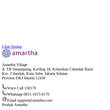
Go Faster. Go Beyond. Grow Further: Bersama
Amartha x Volt & Fast
Lihat Semua
Amartha Village
Jl. TB Simatupang, Kavling 18, Kelurahan Cilandak Barat
Kec. Cilandak, Kota Adm. Jakarta Selatan
Provinsi DKI Jakarta 12430
Voice Call 150170
Whatsapp 0811-1915-0170
Email
support@amartha.com
Produk Amartha