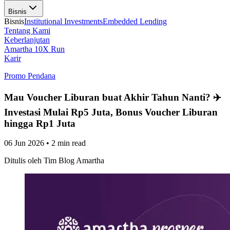
Bisnis
Bisnis
Institutional Investments
Embedded Lending
Tentang Kami
Keberlanjutan
Amartha 10X Run
Karir
Promo Pendana
Mau Voucher Liburan buat Akhir Tahun Nanti? ✈️
Investasi Mulai Rp5 Juta, Bonus Voucher Liburan
hingga Rp1 Juta
06 Jun 2026
•
2 min read
Ditulis oleh
Tim Blog Amartha