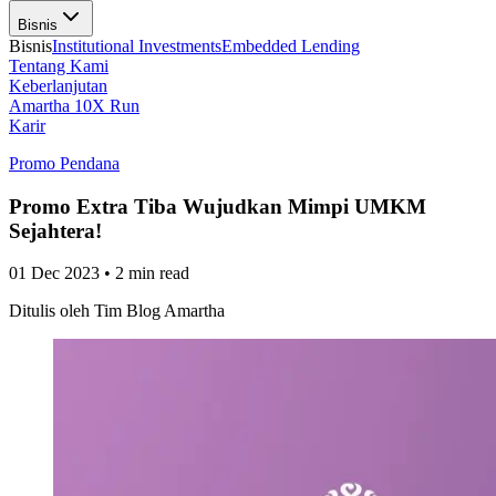
Bisnis
Bisnis
Institutional Investments
Embedded Lending
Tentang Kami
Keberlanjutan
Amartha 10X Run
Karir
Promo Pendana
Promo Extra Tiba Wujudkan Mimpi UMKM
Sejahtera!
01 Dec 2023
•
2 min read
Ditulis oleh
Tim Blog Amartha