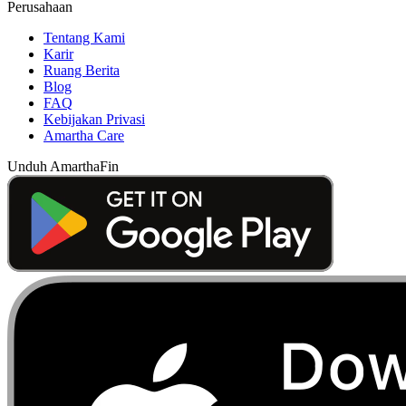
Perusahaan
Tentang Kami
Karir
Ruang Berita
Blog
FAQ
Kebijakan Privasi
Amartha Care
Unduh AmarthaFin