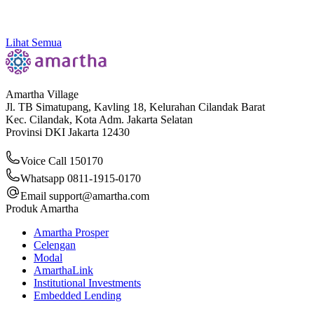
Go Faster. Go Beyond. Grow Further: Bersama
Amartha x Volt & Fast
Lihat Semua
Amartha Village
Jl. TB Simatupang, Kavling 18, Kelurahan Cilandak Barat
Kec. Cilandak, Kota Adm. Jakarta Selatan
Provinsi DKI Jakarta 12430
Voice Call 150170
Whatsapp 0811-1915-0170
Email
support@amartha.com
Produk Amartha
Amartha Prosper
Celengan
Modal
AmarthaLink
Institutional Investments
Embedded Lending