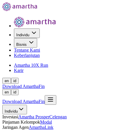
Individu
Bisnis
Tentang Kami
Keberlanjutan
Amartha 10X Run
Karir
en
id
Download AmarthaFin
en
id
Download AmarthaFin
Individu
Investasi
Amartha Prosper
Celengan
Pinjaman Kelompok
Modal
Jaringan Agen
AmarthaLink