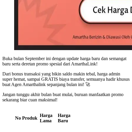
Buka bulan September ini dengan update harga baru dan semangat
baru serta deretan promo spesial dari AmarthaLink!
Dari bonus transaksi yang bikin saldo makin tebal, harga admin
super hemat, sampai GRATIS biaya transfer, semuanya hadir khusus
buat Agen Amarthalink sepanjang bulan ini! 🚀
Jangan tunggu akhir bulan buat mulai, buruan manfaatkan promo
sekarang biar cuan maksimal!
Harga
Harga
No
Produk
Lama
Baru