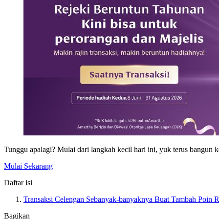
Tunggu apalagi? Mulai dari langkah kecil hari ini, yuk terus ba
Mulai Sekarang
Daftar isi
Transaksi Celengan Sebanyak-banyaknya Buat Tambah Poin R
Bagikan