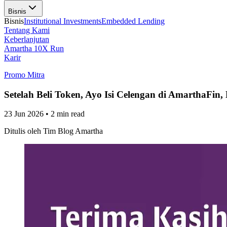
Bisnis
Bisnis
Institutional Investments
Embedded Lending
Tentang Kami
Keberlanjutan
Amartha 10X Run
Karir
Promo Mitra
Setelah Beli Token, Ayo Isi Celengan di AmarthaFin
23 Jun 2026
•
2 min read
Ditulis oleh
Tim Blog Amartha