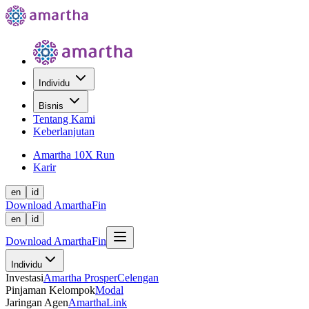
Individu
Bisnis
Tentang Kami
Keberlanjutan
Amartha 10X Run
Karir
en
id
Download AmarthaFin
en
id
Download AmarthaFin
Individu
Investasi
Amartha Prosper
Celengan
Pinjaman Kelompok
Modal
Jaringan Agen
AmarthaLink