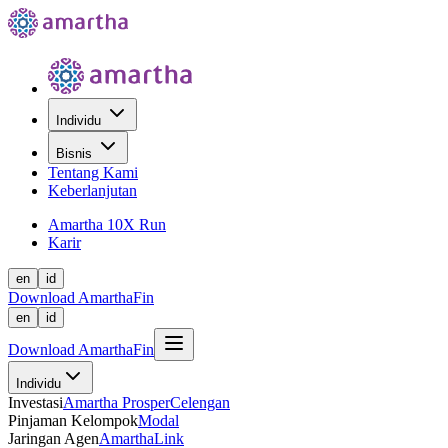
Individu
Bisnis
Tentang Kami
Keberlanjutan
Amartha 10X Run
Karir
en
id
Download AmarthaFin
en
id
Download AmarthaFin
Individu
Investasi
Amartha Prosper
Celengan
Pinjaman Kelompok
Modal
Jaringan Agen
AmarthaLink