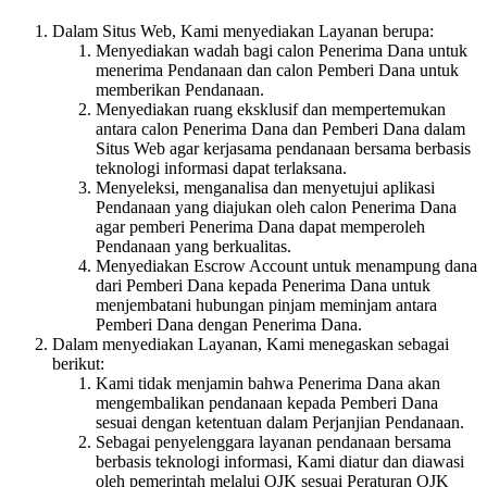
Dalam Situs Web, Kami menyediakan Layanan berupa:
Menyediakan wadah bagi calon Penerima Dana untuk
menerima Pendanaan dan calon Pemberi Dana untuk
memberikan Pendanaan.
Menyediakan ruang eksklusif dan mempertemukan
antara calon Penerima Dana dan Pemberi Dana dalam
Situs Web agar kerjasama pendanaan bersama berbasis
teknologi informasi dapat terlaksana.
Menyeleksi, menganalisa dan menyetujui aplikasi
Pendanaan yang diajukan oleh calon Penerima Dana
agar pemberi Penerima Dana dapat memperoleh
Pendanaan yang berkualitas.
Menyediakan Escrow Account untuk menampung dana
dari Pemberi Dana kepada Penerima Dana untuk
menjembatani hubungan pinjam meminjam antara
Pemberi Dana dengan Penerima Dana.
Dalam menyediakan Layanan, Kami menegaskan sebagai
berikut:
Kami tidak menjamin bahwa Penerima Dana akan
mengembalikan pendanaan kepada Pemberi Dana
sesuai dengan ketentuan dalam Perjanjian Pendanaan.
Sebagai penyelenggara layanan pendanaan bersama
berbasis teknologi informasi, Kami diatur dan diawasi
oleh pemerintah melalui OJK sesuai Peraturan OJK