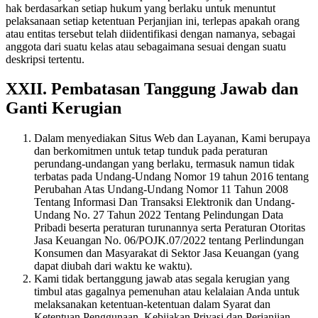
hak berdasarkan setiap hukum yang berlaku untuk menuntut
pelaksanaan setiap ketentuan Perjanjian ini, terlepas apakah orang
atau entitas tersebut telah diidentifikasi dengan namanya, sebagai
anggota dari suatu kelas atau sebagaimana sesuai dengan suatu
deskripsi tertentu.
XXII. Pembatasan Tanggung Jawab dan
Ganti Kerugian
Dalam menyediakan Situs Web dan Layanan, Kami berupaya
dan berkomitmen untuk tetap tunduk pada peraturan
perundang-undangan yang berlaku, termasuk namun tidak
terbatas pada Undang-Undang Nomor 19 tahun 2016 tentang
Perubahan Atas Undang-Undang Nomor 11 Tahun 2008
Tentang Informasi Dan Transaksi Elektronik dan Undang-
Undang No. 27 Tahun 2022 Tentang Pelindungan Data
Pribadi beserta peraturan turunannya serta Peraturan Otoritas
Jasa Keuangan No. 06/POJK.07/2022 tentang Perlindungan
Konsumen dan Masyarakat di Sektor Jasa Keuangan (yang
dapat diubah dari waktu ke waktu).
Kami tidak bertanggung jawab atas segala kerugian yang
timbul atas gagalnya pemenuhan atau kelalaian Anda untuk
melaksanakan ketentuan-ketentuan dalam Syarat dan
Ketentuan Penggunaan, Kebijakan Privasi dan Perjanjian