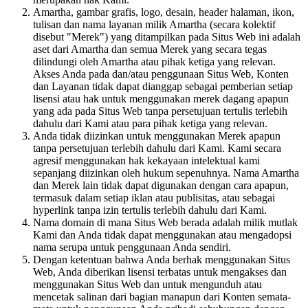
Amartha, gambar grafis, logo, desain, header halaman, ikon,
tulisan dan nama layanan milik Amartha (secara kolektif
disebut "Merek") yang ditampilkan pada Situs Web ini adalah
aset dari Amartha dan semua Merek yang secara tegas
dilindungi oleh Amartha atau pihak ketiga yang relevan.
Akses Anda pada dan/atau penggunaan Situs Web, Konten
dan Layanan tidak dapat dianggap sebagai pemberian setiap
lisensi atau hak untuk menggunakan merek dagang apapun
yang ada pada Situs Web tanpa persetujuan tertulis terlebih
dahulu dari Kami atau para pihak ketiga yang relevan.
Anda tidak diizinkan untuk menggunakan Merek apapun
tanpa persetujuan terlebih dahulu dari Kami. Kami secara
agresif menggunakan hak kekayaan intelektual kami
sepanjang diizinkan oleh hukum sepenuhnya. Nama Amartha
dan Merek lain tidak dapat digunakan dengan cara apapun,
termasuk dalam setiap iklan atau publisitas, atau sebagai
hyperlink tanpa izin tertulis terlebih dahulu dari Kami.
Nama domain di mana Situs Web berada adalah milik mutlak
Kami dan Anda tidak dapat menggunakan atau mengadopsi
nama serupa untuk penggunaan Anda sendiri.
Dengan ketentuan bahwa Anda berhak menggunakan Situs
Web, Anda diberikan lisensi terbatas untuk mengakses dan
menggunakan Situs Web dan untuk mengunduh atau
mencetak salinan dari bagian manapun dari Konten semata-