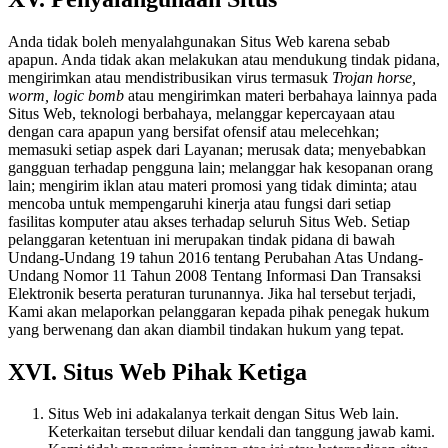
Anda tidak boleh menyalahgunakan Situs Web karena sebab
apapun. Anda tidak akan melakukan atau mendukung tindak pidana,
mengirimkan atau mendistribusikan virus termasuk
Trojan horse,
worm, logic bomb
atau mengirimkan materi berbahaya lainnya pada
Situs Web, teknologi berbahaya, melanggar kepercayaan atau
dengan cara apapun yang bersifat ofensif atau melecehkan;
memasuki setiap aspek dari Layanan; merusak data; menyebabkan
gangguan terhadap pengguna lain; melanggar hak kesopanan orang
lain; mengirim iklan atau materi promosi yang tidak diminta; atau
mencoba untuk mempengaruhi kinerja atau fungsi dari setiap
fasilitas komputer atau akses terhadap seluruh Situs Web. Setiap
pelanggaran ketentuan ini merupakan tindak pidana di bawah
Undang-Undang 19 tahun 2016 tentang Perubahan Atas Undang-
Undang Nomor 11 Tahun 2008 Tentang Informasi Dan Transaksi
Elektronik beserta peraturan turunannya. Jika hal tersebut terjadi,
Kami akan melaporkan pelanggaran kepada pihak penegak hukum
yang berwenang dan akan diambil tindakan hukum yang tepat.
XVI. Situs Web Pihak Ketiga
Situs Web ini adakalanya terkait dengan Situs Web lain.
Keterkaitan tersebut diluar kendali dan tanggung jawab kami.