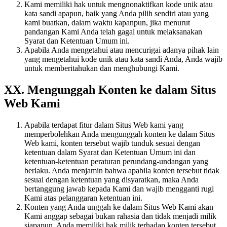
Kami memiliki hak untuk mengnonaktifkan kode unik atau
kata sandi apapun, baik yang Anda pilih sendiri atau yang
kami buatkan, dalam waktu kapanpun, jika menurut
pandangan Kami Anda telah gagal untuk melaksanakan
Syarat dan Ketentuan Umum ini.
Apabila Anda mengetahui atau mencurigai adanya pihak lain
yang mengetahui kode unik atau kata sandi Anda, Anda wajib
untuk memberitahukan dan menghubungi Kami.
XX. Mengunggah Konten ke dalam Situs
Web Kami
Apabila terdapat fitur dalam Situs Web kami yang
memperbolehkan Anda mengunggah konten ke dalam Situs
Web kami, konten tersebut wajib tunduk sesuai dengan
ketentuan dalam Syarat dan Ketentuan Umum ini dan
ketentuan-ketentuan peraturan perundang-undangan yang
berlaku. Anda menjamin bahwa apabila konten tersebut tidak
sesuai dengan ketentuan yang disyaratkan, maka Anda
bertanggung jawab kepada Kami dan wajib mengganti rugi
Kami atas pelanggaran ketentuan ini.
Konten yang Anda unggah ke dalam Situs Web Kami akan
Kami anggap sebagai bukan rahasia dan tidak menjadi milik
siapapun. Anda memiliki hak milik terhadap konten tersebut,