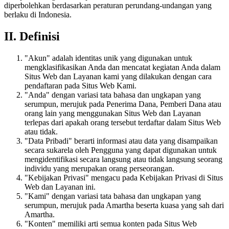
diperbolehkan berdasarkan peraturan perundang-undangan yang
berlaku di Indonesia.
II. Definisi
"Akun" adalah identitas unik yang digunakan untuk
mengklasifikasikan Anda dan mencatat kegiatan Anda dalam
Situs Web dan Layanan kami yang dilakukan dengan cara
pendaftaran pada Situs Web Kami.
"Anda" dengan variasi tata bahasa dan ungkapan yang
serumpun, merujuk pada Penerima Dana, Pemberi Dana atau
orang lain yang menggunakan Situs Web dan Layanan
terlepas dari apakah orang tersebut terdaftar dalam Situs Web
atau tidak.
"Data Pribadi" berarti informasi atau data yang disampaikan
secara sukarela oleh Pengguna yang dapat digunakan untuk
mengidentifikasi secara langsung atau tidak langsung seorang
individu yang merupakan orang perseorangan.
"Kebijakan Privasi" mengacu pada Kebijakan Privasi di Situs
Web dan Layanan ini.
"Kami" dengan variasi tata bahasa dan ungkapan yang
serumpun, merujuk pada Amartha beserta kuasa yang sah dari
Amartha.
"Konten" memiliki arti semua konten pada Situs Web