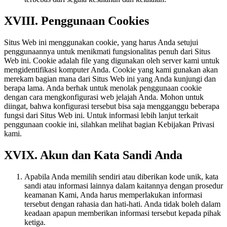
XVIII. Penggunaan Cookies
Situs Web ini menggunakan cookie, yang harus Anda setujui
penggunaannya untuk menikmati fungsionalitas penuh dari Situs
Web ini. Cookie adalah file yang digunakan oleh server kami untuk
mengidentifikasi komputer Anda. Cookie yang kami gunakan akan
merekam bagian mana dari Situs Web ini yang Anda kunjungi dan
berapa lama. Anda berhak untuk menolak penggunaan cookie
dengan cara mengkonfigurasi web jelajah Anda. Mohon untuk
diingat, bahwa konfigurasi tersebut bisa saja mengganggu beberapa
fungsi dari Situs Web ini. Untuk informasi lebih lanjut terkait
penggunaan cookie ini, silahkan melihat bagian Kebijakan Privasi
kami.
XVIX. Akun dan Kata Sandi Anda
Apabila Anda memilih sendiri atau diberikan kode unik, kata
sandi atau informasi lainnya dalam kaitannya dengan prosedur
keamanan Kami, Anda harus memperlakukan informasi
tersebut dengan rahasia dan hati-hati. Anda tidak boleh dalam
keadaan apapun memberikan informasi tersebut kepada pihak
ketiga.