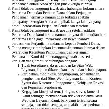
Pendanaan antara Anda dengan pihak ketiga lainnya.
Kami tidak bertanggung jawab atas hubungan hukum antara
Penerima Dana dan Pemberi Dana dalam Perjanjian
Pendanaan, termasuk namun tidak terbatas apabila
terdapatnya kerugian Anda atau pihak ketiga lainnya yang
timbul berdasarkan Perjanjian Pendanaan tersebut.
Kami tidak bertanggung jawab apabila setelah aplikasi
Penerima Dana kami terima namun ternyata di kemudian hari
Penerima Dana gagal melaksanakan kewajibannya
berdasarkan Perjanjian Pendanaan kepada Pemberi Dana.
Tanpa mengesampingkan ketentuan-ketentuan lainnya dalam
Syarat dan Ketentuan Penggunaan, dan Perjanjian
Pendanaan, Kami tidak bertanggungjawab atas setiap
kerugian yang timbul sehubungan dengan:
Tidak tersedianya akses dari dan ke Situs Web,
Layanan, konten dikarenakan alasan dan sebab apapun.
Perubahan, modifikasi, penghapusan, penambahan,
penghentian dari Situs Web, Layanan kami, Konten,
Syarat dan Ketentuan Penggunaan, Kebijakan Privasi
dan Perjanjian Pendanaan.
Kegagalan kinerja sistem, jaringan, server, koneksi
Kami sehingga menyebabkan tidak tersedianya Situs
Web dan Layanan Kami, baik yang terjadi secara
sengaja, atau tidak sengaja, atau akibat dari perbuatan