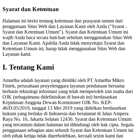
Syarat dan Ketentuan
Halaman ini berisi tentang ketentuan dan prasyarat umum dari
penggunaan Situs Web dan Layanan Kami oleh Anda ("Syarat -
Syarat dan Ketentuan Umum"). Syarat dan Ketentuan Umum ini
wajib Anda baca secara hati-hati sebelum menggunakan Situs Web
dan Layanan Kami. Apabila Anda tidak menyetujui Syarat dan
Ketentuan Umum ini, harap tidak menggunakan Situs Web dan
Layanan kami.
I. Tentang Kami
Amartha adalah layanan yang dimiliki oleh PT Amartha Mikro
Fintek, perusahaan penyelenggara layanan pendanaan bersama
berbasis teknologi informasi yang telah memperoleh izin usaha dari
OJK (sebagaimana didefinisikan di bawah ini) berdasarkan
Keputusan Anggota Dewan Komisioner OJK No. KEP-
46/D.05/2019, tanggal 13 Mei 2019 yang didirikan berdasarkan
hukum yang berlaku di Indonesia dan beralamat di Jalan Ampera
Raya No. 16, Jakarta Selatan 12430. Syarat dan Ketentuan Umum
yang tercantum dalam halaman ini dilindungi oleh hak cipta. Segala
penggunaan sebagian atau seluruh Syarat dan Ketentuan Umum ini
oleh pihak ketiga tidak diperbolehkan, kecuali seizin kami dan