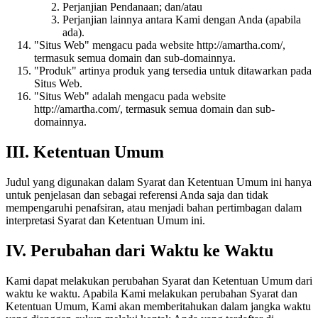
Perjanjian Pendanaan; dan/atau
Perjanjian lainnya antara Kami dengan Anda (apabila
ada).
"Situs Web" mengacu pada website http://amartha.com/,
termasuk semua domain dan sub-domainnya.
"Produk" artinya produk yang tersedia untuk ditawarkan pada
Situs Web.
"Situs Web" adalah mengacu pada website
http://amartha.com/, termasuk semua domain dan sub-
domainnya.
III. Ketentuan Umum
Judul yang digunakan dalam Syarat dan Ketentuan Umum ini hanya
untuk penjelasan dan sebagai referensi Anda saja dan tidak
mempengaruhi penafsiran, atau menjadi bahan pertimbagan dalam
interpretasi Syarat dan Ketentuan Umum ini.
IV. Perubahan dari Waktu ke Waktu
Kami dapat melakukan perubahan Syarat dan Ketentuan Umum dari
waktu ke waktu. Apabila Kami melakukan perubahan Syarat dan
Ketentuan Umum, Kami akan memberitahukan dalam jangka waktu