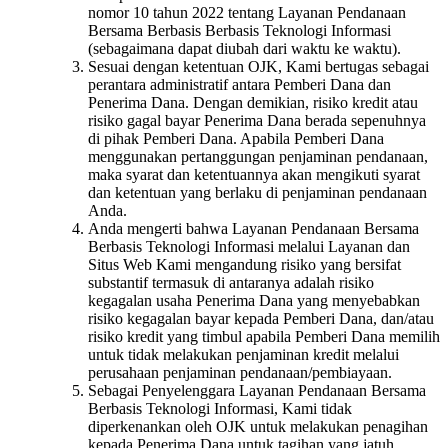
nomor 10 tahun 2022 tentang Layanan Pendanaan
Bersama Berbasis Berbasis Teknologi Informasi
(sebagaimana dapat diubah dari waktu ke waktu).
Sesuai dengan ketentuan OJK, Kami bertugas sebagai
perantara administratif antara Pemberi Dana dan
Penerima Dana. Dengan demikian, risiko kredit atau
risiko gagal bayar Penerima Dana berada sepenuhnya
di pihak Pemberi Dana. Apabila Pemberi Dana
menggunakan pertanggungan penjaminan pendanaan,
maka syarat dan ketentuannya akan mengikuti syarat
dan ketentuan yang berlaku di penjaminan pendanaan
Anda.
Anda mengerti bahwa Layanan Pendanaan Bersama
Berbasis Teknologi Informasi melalui Layanan dan
Situs Web Kami mengandung risiko yang bersifat
substantif termasuk di antaranya adalah risiko
kegagalan usaha Penerima Dana yang menyebabkan
risiko kegagalan bayar kepada Pemberi Dana, dan/atau
risiko kredit yang timbul apabila Pemberi Dana memilih
untuk tidak melakukan penjaminan kredit melalui
perusahaan penjaminan pendanaan/pembiayaan.
Sebagai Penyelenggara Layanan Pendanaan Bersama
Berbasis Teknologi Informasi, Kami tidak
diperkenankan oleh OJK untuk melakukan penagihan
kepada Penerima Dana untuk tagihan yang jatuh