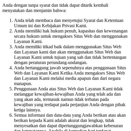
Anda dengan tanpa syarat dan tidak dapat ditarik kembali
menyatakan dan menjamin bahwa:
Anda telah membaca dan menyetujui Syarat dan Ketentuan
Umum ini dan Kebijakan Privasi Kami.
Anda memiliki hak hukum penuh, kapasitas dan kewenangan
secara hukum untuk mengakses Situs Web dan menggunakan
Layanan Kami.
Anda memiliki itikad baik dalam menggunakan Situs Web
dan Layanan kami dan akan menggunakan Situs Web dan
Layanan Kami untuk tujuan yang sah dan tidak bertentangan
dengan peraturan perundang-undangan.
Anda bertanggung jawab sepenuhnya atas penggunaan Situs
Web dan Layanan Kami Ketika Anda mengakses Situs Web
dan Layanan Kami melalui media apapun dan dari negara
manapun.
Penggunaan Anda atas Situs Web dan Layanan Kami tidak
melanggar kewajiban-kewajiban Anda yang telah ada dan
yang akan ada, termasuk namun tidak terbatas pada
kewajiban yang terdapat pada perjanjian Anda dengan pihak
ketiga lainnya.
Semua informasi dan data-data yang Anda berikan atau akan
berikan kepada Kami adalah akurat dan lengkap, tidak
menyesatkan dan dapat dipertanggungjawabkan kebenaran
dan ketepatannya. Apabila di kemudian hari terdapat