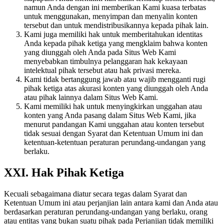
namun Anda dengan ini memberikan Kami kuasa terbatas
untuk menggunakan, menyimpan dan menyalin konten
tersebut dan untuk mendistribusikannya kepada pihak lain.
Kami juga memiliki hak untuk memberitahukan identitas
Anda kepada pihak ketiga yang mengklaim bahwa konten
yang diunggah oleh Anda pada Situs Web Kami
menyebabkan timbulnya pelanggaran hak kekayaan
intelektual pihak tersebut atau hak privasi mereka.
Kami tidak bertanggung jawab atau wajib mengganti rugi
pihak ketiga atas akurasi konten yang diunggah oleh Anda
atau pihak lainnya dalam Situs Web Kami.
Kami memiliki hak untuk menyingkirkan unggahan atau
konten yang Anda pasang dalam Situs Web Kami, jika
menurut pandangan Kami unggahan atau konten tersebut
tidak sesuai dengan Syarat dan Ketentuan Umum ini dan
ketentuan-ketentuan peraturan perundang-undangan yang
berlaku.
XXI. Hak Pihak Ketiga
Kecuali sebagaimana diatur secara tegas dalam Syarat dan
Ketentuan Umum ini atau perjanjian lain antara kami dan Anda atau
berdasarkan peraturan perundang-undangan yang berlaku, orang
atau entitas yang bukan suatu pihak pada Perjanjian tidak memiliki