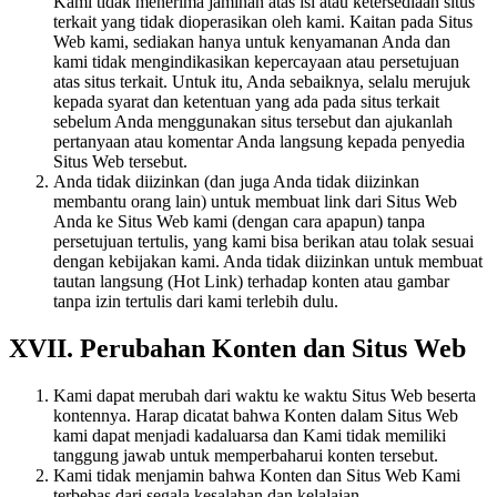
Kami tidak menerima jaminan atas isi atau ketersediaan situs
terkait yang tidak dioperasikan oleh kami. Kaitan pada Situs
Web kami, sediakan hanya untuk kenyamanan Anda dan
kami tidak mengindikasikan kepercayaan atau persetujuan
atas situs terkait. Untuk itu, Anda sebaiknya, selalu merujuk
kepada syarat dan ketentuan yang ada pada situs terkait
sebelum Anda menggunakan situs tersebut dan ajukanlah
pertanyaan atau komentar Anda langsung kepada penyedia
Situs Web tersebut.
Anda tidak diizinkan (dan juga Anda tidak diizinkan
membantu orang lain) untuk membuat link dari Situs Web
Anda ke Situs Web kami (dengan cara apapun) tanpa
persetujuan tertulis, yang kami bisa berikan atau tolak sesuai
dengan kebijakan kami. Anda tidak diizinkan untuk membuat
tautan langsung (Hot Link) terhadap konten atau gambar
tanpa izin tertulis dari kami terlebih dulu.
XVII. Perubahan Konten dan Situs Web
Kami dapat merubah dari waktu ke waktu Situs Web beserta
kontennya. Harap dicatat bahwa Konten dalam Situs Web
kami dapat menjadi kadaluarsa dan Kami tidak memiliki
tanggung jawab untuk memperbaharui konten tersebut.
Kami tidak menjamin bahwa Konten dan Situs Web Kami
terbebas dari segala kesalahan dan kelalaian.