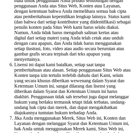
mata untuk penggunaan Anda pribadi sehubungan dengan
penggunaan Anda atas Situs Web, Konten atau Layanan,
dengan ketentuan bahwa Anda memelihara semua hak cipta
atau pemberitahuan kepemilikan lengkap lainnya. Status kami
(dan bahwa dari setiap kontributor yang diidentifikasi) sebagai
penulis konten pada Situs Web kami harus selalu diakui.
Namun, Anda tidak harus mengubah salinan kertas atau
digital dari setiap materi yang Anda telah cetak atau unduh
dengan cara apapun, dan Anda tidak harus menggunakan
setiap ilustrasi, foto, video atau audio secara berurutan atau
gambar grafis secara terpisah dari teks apapun yang
menyertainya.
Lisensi ini dapat kami batalkan, setiap saat tanpa
pemberitahuan atau alasan. Setiap penggunaan Situs Web atau
Konten tanpa izin tertulis terlebih dahulu dari Kami, selain
yang secara khusus diberikan wewenang dalam Syarat dan
Ketentuan Umum ini, sangat dilarang dan lisensi yang
diberikan dalam Syarat dan Ketentuan Umum ini harus
diakhiri. Penggunaan tidak sah tersebut juga dapat melanggar
hukum yang berlaku termasuk tetapi tidak terbatas, undang-
undang hak cipta dan merek, dan dapat mengakibatkan
diajukannya tuntutan hukum terhadap Anda.
Jika Anda menggunakan Merek, Situs Web ini, Konten dan
Layanan dengan melanggar Syarat dan Ketentuan Umum ini,
hak Anda untuk menggunakan Merek kami, Situs Web ini,