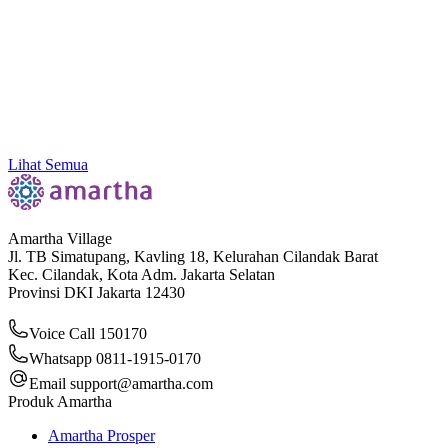
Kenali 11 Jenis Contoh Bukti Transaksi yang Sering
Dipakai di Dunia Bisnis
Lihat Semua
Amartha Village
Jl. TB Simatupang, Kavling 18, Kelurahan Cilandak Barat
Kec. Cilandak, Kota Adm. Jakarta Selatan
Provinsi DKI Jakarta 12430
Voice Call 150170
Whatsapp 0811-1915-0170
Email
support@amartha.com
Produk Amartha
Amartha Prosper