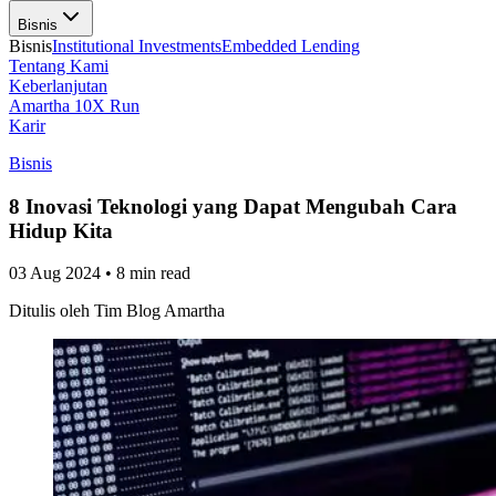
Bisnis
Bisnis
Institutional Investments
Embedded Lending
Tentang Kami
Keberlanjutan
Amartha 10X Run
Karir
Bisnis
8 Inovasi Teknologi yang Dapat Mengubah Cara
Hidup Kita
03 Aug 2024
•
8 min read
Ditulis oleh
Tim Blog Amartha