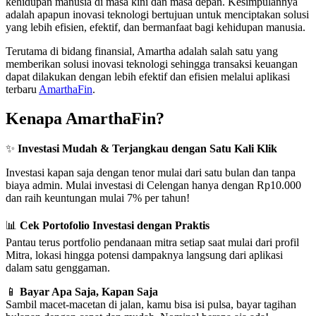
kehidupan manusia di masa kini dan masa depan. Kesimpulannya
adalah apapun inovasi teknologi bertujuan untuk menciptakan solusi
yang lebih efisien, efektif, dan bermanfaat bagi kehidupan manusia.
Terutama di bidang finansial, Amartha adalah salah satu yang
memberikan solusi inovasi teknologi sehingga transaksi keuangan
dapat dilakukan dengan lebih efektif dan efisien melalui aplikasi
terbaru
AmarthaFin
.
Kenapa AmarthaFin?
✨
Investasi Mudah & Terjangkau dengan Satu Kali Klik
Investasi kapan saja dengan tenor mulai dari satu bulan dan tanpa
biaya admin. Mulai investasi di Celengan hanya dengan Rp10.000
dan raih keuntungan mulai 7% per tahun!
📊
Cek Portofolio Investasi dengan Praktis
Pantau terus portfolio pendanaan mitra setiap saat mulai dari profil
Mitra, lokasi hingga potensi dampaknya langsung dari aplikasi
dalam satu genggaman.
📱
Bayar Apa Saja, Kapan Saja
Sambil macet-macetan di jalan, kamu bisa isi pulsa, bayar tagihan