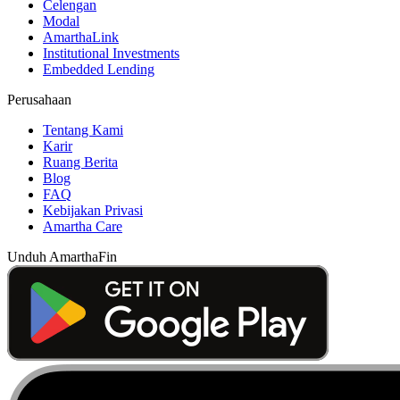
Celengan
Modal
AmarthaLink
Institutional Investments
Embedded Lending
Perusahaan
Tentang Kami
Karir
Ruang Berita
Blog
FAQ
Kebijakan Privasi
Amartha Care
Unduh AmarthaFin