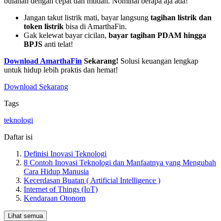
bulanan dengan cepat dan mudah. Nominal berapa aja ada!
Jangan takut listrik mati, bayar langsung
tagihan listrik dan
token listrik
bisa di AmarthaFin.
Gak kelewat bayar cicilan,
bayar tagihan PDAM hingga
BPJS
anti telat!
Download AmarthaFin
Sekarang!
Solusi keuangan lengkap
untuk hidup lebih praktis dan hemat!
Download Sekarang
Tags
teknologi
Daftar isi
Definisi Inovasi Teknologi
8 Contoh Inovasi Teknologi dan Manfaatnya yang Mengubah
Cara Hidup Manusia
Kecerdasan Buatan ( Artificial Intelligence )
Internet of Things (IoT)
Kendaraan Otonom
Lihat semua