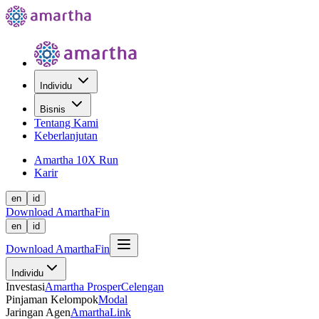
Individu
Bisnis
Tentang Kami
Keberlanjutan
Amartha 10X Run
Karir
en
id
Download AmarthaFin
en
id
Download AmarthaFin
Individu
Investasi
Amartha Prosper
Celengan
Pinjaman Kelompok
Modal
Jaringan Agen
AmarthaLink