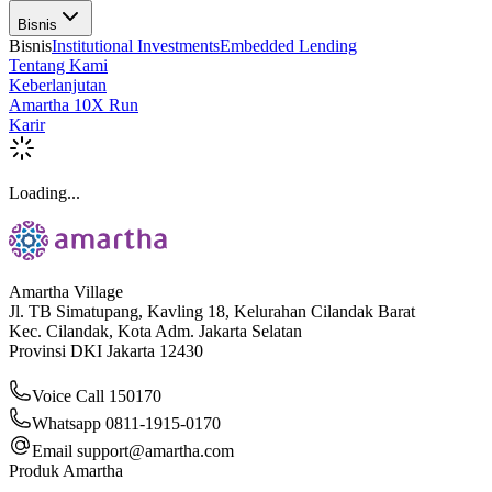
Bisnis
Bisnis
Institutional Investments
Embedded Lending
Tentang Kami
Keberlanjutan
Amartha 10X Run
Karir
Loading...
Amartha Village
Jl. TB Simatupang, Kavling 18, Kelurahan Cilandak Barat
Kec. Cilandak, Kota Adm. Jakarta Selatan
Provinsi DKI Jakarta 12430
Voice Call 150170
Whatsapp 0811-1915-0170
Email
support@amartha.com
Produk Amartha