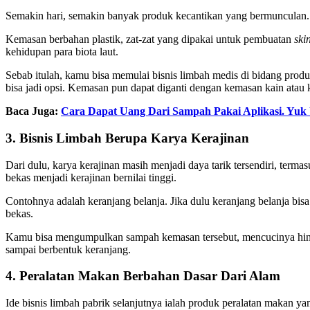
Semakin hari, semakin banyak produk kecantikan yang bermunculan.
Kemasan berbahan plastik, zat-zat yang dipakai untuk pembuatan
ski
kehidupan para biota laut.
Sebab itulah, kamu bisa memulai bisnis limbah medis di bidang prod
bisa jadi opsi. Kemasan pun dapat diganti dengan kemasan kain atau k
Baca Juga:
Cara Dapat Uang Dari Sampah Pakai Aplikasi. Yuk
3. Bisnis Limbah Berupa Karya Kerajinan
Dari dulu, karya kerajinan masih menjadi daya tarik tersendiri, te
bekas menjadi kerajinan bernilai tinggi.
Contohnya adalah keranjang belanja. Jika dulu keranjang belanja bi
bekas.
Kamu bisa mengumpulkan sampah kemasan tersebut, mencucinya hingg
sampai berbentuk keranjang.
4. Peralatan Makan Berbahan Dasar Dari Alam
Ide bisnis limbah pabrik selanjutnya ialah produk peralatan makan y