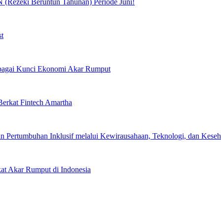
(Rezeki Beruntun Tahunan) Periode Juni!
st
Sebagai Kunci Ekonomi Akar Rumput
erkat Fintech Amartha
 Pertumbuhan Inklusif melalui Kewirausahaan, Teknologi, dan Keseha
kat Akar Rumput di Indonesia