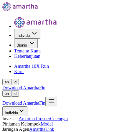
Individu
Bisnis
Tentang Kami
Keberlanjutan
Amartha 10X Run
Karir
en
id
Download AmarthaFin
en
id
Download AmarthaFin
Individu
Investasi
Amartha Prosper
Celengan
Pinjaman Kelompok
Modal
Jaringan Agen
AmarthaLink