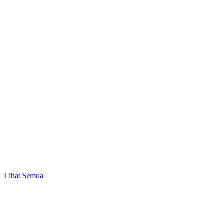
Bisnis & UMKM
Peluang Bisnis Modal 1 Juta hingga 50 Juta
Lihat Semua