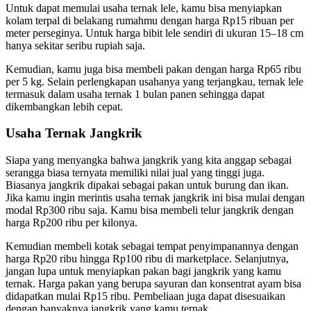
Untuk dapat memulai usaha ternak lele, kamu bisa menyiapkan
kolam terpal di belakang rumahmu dengan harga Rp15 ribuan per
meter perseginya. Untuk harga bibit lele sendiri di ukuran 15–18 cm
hanya sekitar seribu rupiah saja.
Kemudian, kamu juga bisa membeli pakan dengan harga Rp65 ribu
per 5 kg. Selain perlengkapan usahanya yang terjangkau, ternak lele
termasuk dalam usaha ternak 1 bulan panen sehingga dapat
dikembangkan lebih cepat.
Usaha Ternak Jangkrik
Siapa yang menyangka bahwa jangkrik yang kita anggap sebagai
serangga biasa ternyata memiliki nilai jual yang tinggi juga.
Biasanya jangkrik dipakai sebagai pakan untuk burung dan ikan.
Jika kamu ingin merintis usaha ternak jangkrik ini bisa mulai dengan
modal Rp300 ribu saja. Kamu bisa membeli telur jangkrik dengan
harga Rp200 ribu per kilonya.
Kemudian membeli kotak sebagai tempat penyimpanannya dengan
harga Rp20 ribu hingga Rp100 ribu di marketplace. Selanjutnya,
jangan lupa untuk menyiapkan pakan bagi jangkrik yang kamu
ternak. Harga pakan yang berupa sayuran dan konsentrat ayam bisa
didapatkan mulai Rp15 ribu. Pembeliaan juga dapat disesuaikan
dengan banyaknya jangkrik yang kamu ternak.