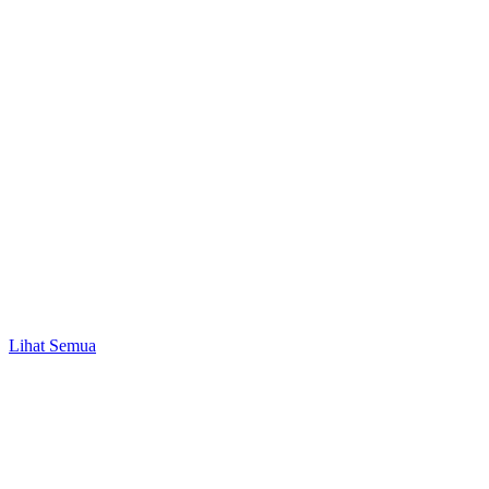
Bisnis & UMKM
Peluang Bisnis Modal 1 Juta hingga 50 Juta
Lihat Semua