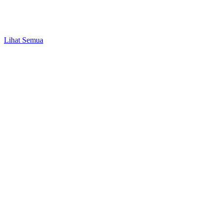
Bisnis & UMKM
Peluang Bisnis Modal 1 Juta hingga 50 Juta
Lihat Semua