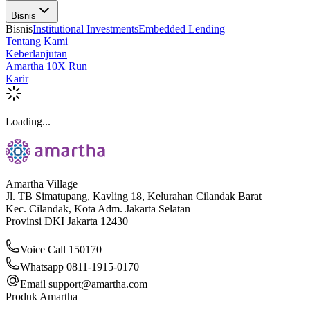
Bisnis
Bisnis
Institutional Investments
Embedded Lending
Tentang Kami
Keberlanjutan
Amartha 10X Run
Karir
Loading...
Amartha Village
Jl. TB Simatupang, Kavling 18, Kelurahan Cilandak Barat
Kec. Cilandak, Kota Adm. Jakarta Selatan
Provinsi DKI Jakarta 12430
Voice Call 150170
Whatsapp 0811-1915-0170
Email
support@amartha.com
Produk Amartha