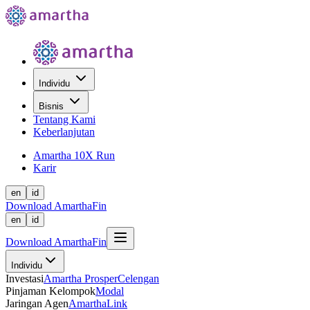
Individu
Bisnis
Tentang Kami
Keberlanjutan
Amartha 10X Run
Karir
en
id
Download AmarthaFin
en
id
Download AmarthaFin
Individu
Investasi
Amartha Prosper
Celengan
Pinjaman Kelompok
Modal
Jaringan Agen
AmarthaLink