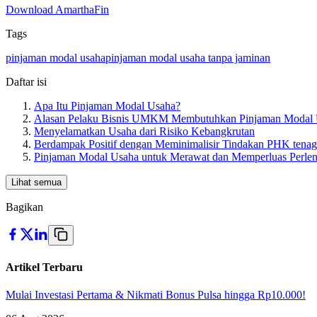
Download AmarthaFin
Tags
pinjaman modal usaha
pinjaman modal usaha tanpa jaminan
Daftar isi
Apa Itu Pinjaman Modal Usaha?
Alasan Pelaku Bisnis UMKM Membutuhkan Pinjaman Modal
Menyelamatkan Usaha dari Risiko Kebangkrutan
Berdampak Positif dengan Meminimalisir Tindakan PHK tenag
Pinjaman Modal Usaha untuk Merawat dan Memperluas Perle
Lihat semua
Bagikan
Artikel Terbaru
Mulai Investasi Pertama & Nikmati Bonus Pulsa hingga Rp10.000!