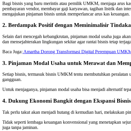
Bagi bisnis yang baru merintis atau pemilik UMKM, menjaga arus kas
pembayaran vendor, membayar gaji karyawan, tagihan listrik dan inte
mengajukan pinjaman bisnis untuk memperlancar arus kas keuangan.
2. Berdampak Positif dengan Meminimalisir Tindak
Selain dari mencegah kebangkrutan, pinjaman modal usaha juga ak
dan mensejahterakan lingkungan sekitar agar rantai bisnis tetap terjag
Baca Juga:
Amartha Dorong Transformasi Digital Perempuan UMKM 
3. Pinjaman Modal Usaha untuk Merawat dan Memp
Setiap bisnis, termasuk bisnis UMKM tentu membutuhkan peralatan unt
gangguan.
Untuk menjaganya, pinjaman modal usaha bisa menjadi alternatif te
4. Dukung Ekonomi Bangkit dengan Ekspansi Bisnis
Tak perlu takut akan menjadi hutang di kemudian hari, melakukan pinj
Tidak seperti lembaga keuangan konvensional yang menetapkan sejuml
juga tanpa jaminan.