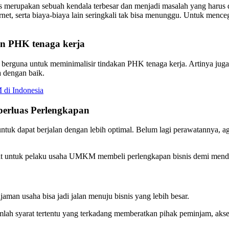
 merupakan sebuah kendala terbesar dan menjadi masalah yang harus di
rnet, serta biaya-biaya lain seringkali tak bisa menunggu. Untuk menc
an PHK tenaga kerja
an berguna untuk meminimalisir tindakan PHK tenaga kerja. Artinya
a dengan baik.
di Indonesia
erluas Perlengkapan
uk dapat berjalan dengan lebih optimal. Belum lagi perawatannya, agar
pat untuk pelaku usaha UMKM membeli perlengkapan bisnis demi mendon
aman usaha bisa jadi jalan menuju bisnis yang lebih besar.
ah syarat tertentu yang terkadang memberatkan pihak peminjam, akses