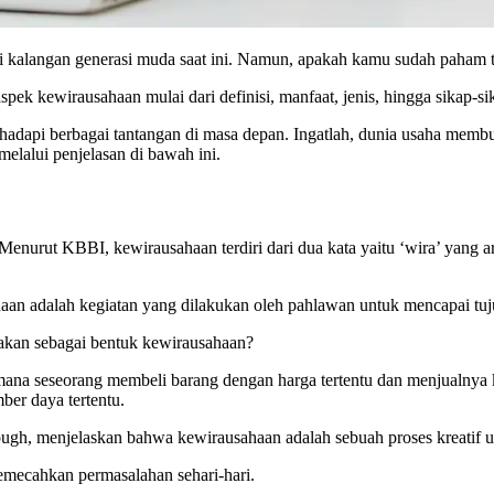
di kalangan generasi muda saat ini. Namun, apakah kamu sudah paham 
ek kewirausahaan mulai dari definisi, manfaat, jenis, hingga sikap-s
api berbagai tantangan di masa depan. Ingatlah, dunia usaha membutu
elalui penjelasan di bawah ini.
 Menurut KBBI, kewirausahaan terdiri dari dua kata yaitu ‘wira’ yang 
aan adalah kegiatan yang dilakukan oleh pahlawan untuk mencapai tuju
akan sebagai bentuk kewirausahaan?
mana seseorang membeli barang dengan harga tertentu dan menjualnya k
ber daya tertentu.
h, menjelaskan bahwa kewirausahaan adalah sebuah proses kreatif un
memecahkan permasalahan sehari-hari.