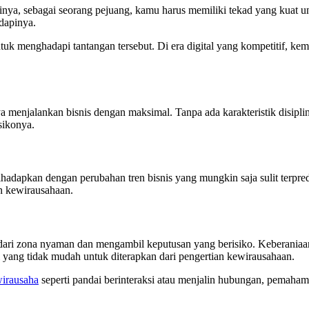
inya, sebagai seorang pejuang, kamu harus memiliki tekad yang kuat unt
dapinya.
k menghadapi tantangan tersebut. Di era digital yang kompetitif, ke
 menjalankan bisnis dengan maksimal. Tanpa ada karakteristik disiplin
sikonya.
at dihadapkan dengan perubahan tren bisnis yang mungkin saja sulit te
an kewirausahaan.
ar dari zona nyaman dan mengambil keputusan yang berisiko. Keberania
 yang tidak mudah untuk diterapkan dari pengertian kewirausahaan.
wirausaha
seperti pandai berinteraksi atau menjalin hubungan, pemahama