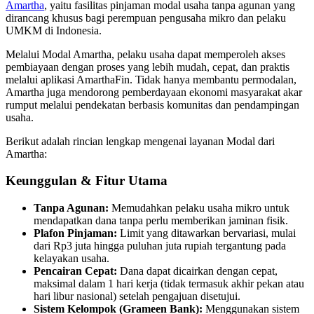
Amartha
, yaitu fasilitas pinjaman modal usaha tanpa agunan yang
dirancang khusus bagi perempuan pengusaha mikro dan pelaku
UMKM di Indonesia.
Melalui Modal Amartha, pelaku usaha dapat memperoleh akses
pembiayaan dengan proses yang lebih mudah, cepat, dan praktis
melalui aplikasi AmarthaFin. Tidak hanya membantu permodalan,
Amartha juga mendorong pemberdayaan ekonomi masyarakat akar
rumput melalui pendekatan berbasis komunitas dan pendampingan
usaha.
Berikut adalah rincian lengkap mengenai layanan Modal dari
Amartha:
Keunggulan & Fitur Utama
Tanpa Agunan:
Memudahkan pelaku usaha mikro untuk
mendapatkan dana tanpa perlu memberikan jaminan fisik.
Plafon Pinjaman:
Limit yang ditawarkan bervariasi, mulai
dari Rp3 juta hingga puluhan juta rupiah tergantung pada
kelayakan usaha.
Pencairan Cepat:
Dana dapat dicairkan dengan cepat,
maksimal dalam 1 hari kerja (tidak termasuk akhir pekan atau
hari libur nasional) setelah pengajuan disetujui.
Sistem Kelompok (Grameen Bank):
Menggunakan sistem