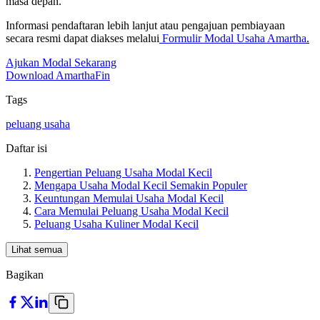
masa depan.
Informasi pendaftaran lebih lanjut atau pengajuan pembiayaan
secara resmi dapat diakses melalui
Formulir Modal Usaha Amartha
.
Ajukan Modal Sekarang
Download AmarthaFin
Tags
peluang usaha
Daftar isi
Pengertian Peluang Usaha Modal Kecil
Mengapa Usaha Modal Kecil Semakin Populer
Keuntungan Memulai Usaha Modal Kecil
Cara Memulai Peluang Usaha Modal Kecil
Peluang Usaha Kuliner Modal Kecil
Lihat semua
Bagikan