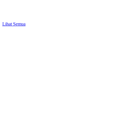
Bisnis & UMKM
Peluang Bisnis Modal 1 Juta hingga 50 Juta
Lihat Semua